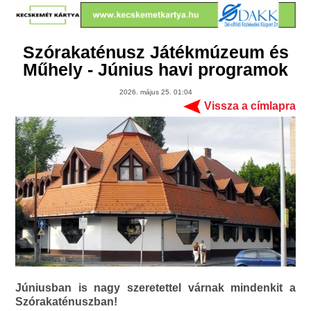
Szórakaténusz Játékmúzeum és
Műhely - Június havi programok
2026. május 25. 01:04
Vissza a címlapra
Júniusban is nagy szeretettel várnak mindenkit a
Szórakaténuszban!