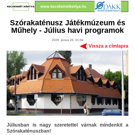
Szórakaténusz Játékmúzeum és
Műhely - Július havi programok
2026. június 26. 01:04
Vissza a címlapra
Júliusban is nagy szeretettel várnak mindenkit a
Szórakaténuszban!