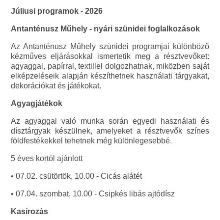
Júliusi programok - 2026
Antanténusz Műhely - nyári szünidei foglalkozások
Az Antanténusz Műhely szünidei programjai különböző
kézműves eljárásokkal ismertetik meg a résztvevőket:
agyaggal, papírral, textillel dolgozhatnak, miközben saját
elképzeléseik alapján készíthetnek használati tárgyakat,
dekorációkat és játékokat.
Agyagjátékok
Az agyaggal való munka során egyedi használati és
dísztárgyak készülnek, amelyeket a résztvevők színes
földfestékekkel tehetnek még különlegesebbé.
5 éves kortól ajánlott
• 07.02. csütörtök, 10.00 - Cicás alátét
• 07.04. szombat, 10.00 - Csipkés libás ajtódísz
Kasírozás