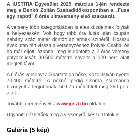
A IUSTITIA Egyesület 2025. március 1-jén rendezte
meg a Benkó Zoltán Szabadidőközpontban a „Fuss
egy napot!" 6 órás ultraverseny első szakaszát.
A verseny több kategóriájában is éles küzdelmek folytak
a helyezéskért. Volt hogy több óra futás után csupán
néhány száz méter döntött az érmek színéről. Hosszú
évek után tért vissza a versenyzéshez Polyák Csaba, és
ha már eljött, azonnal meg is döntötte a 2 órás verseny
pályacsúcsát: 30.600 méterre növelte a 120 perc alatt
megtett távot.
A 6 órás versenyt a Spartathlon hőse, Kazai István nyerte
70.400 méterrel. A nőknél pedig Csorba Zsuzsanna
bizonyult a legjobbnak: 50.675 métert tett meg 360 perc
alatt.
További eredmények a
www.juszti.hu
oldalon.
Ugyanitt nézhetőek meg a versenyről készült fotók is.
Galéria (5 kép)