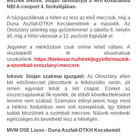
lesznek Ivkovic Stojan tanítványai a férfi kosárlabda
NBI A-csoport 4. fordulójában.
A házigazdáknak a héten ez lesz az első meccsük, míg a
Duna Aszfalt-DTKH Kecskemétnek a második. Az
Oroszlány jelenleg egy győzelemmel a tabella 8. helyén
áll, míg a hírös városiak a 12. pozíciót foglalják el.
Jegyeket a mérkőzésre csak online lehet váltani. A
részletekről itt olvashatnak
szurkolóink:
https://ktekosar.hu/hirek/jegyinformaciok-
a-szombati-oroszlanyi-meccsre
Ivkovic Stojan szakmai igazgató:
Az Oroszlány ellen
két edzőmeccset játszottunk a felkészülés során, jól
ismeri egymást tehát a két csapat. Ezeket az
összecsapásokat ők nyerték, de ebből következtetéseket
levonni nem szabad. Számukra előnyt jelent, hogy most
a hétközi fordulóban nem volt szereplésük, így többet
tudtak készülnek a szombati meccsre. Nálunk mindenki
egészséges és bevethető lesz a hétvégén.
MVM OSE Lions - Duna Aszfalt-DTKH Kecskemét