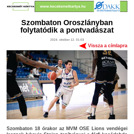
Szombaton Oroszlányban
folytatódik a pontvadászat
2024. október 12. 01:03
Vissza a címlapra
Szombaton 18 órakor az MVM OSE Lions vendégei