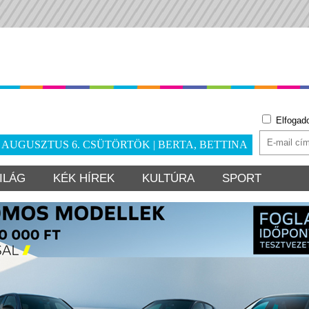
Elfogad
. AUGUSZTUS 6. CSÜTÖRTÖK | BERTA, BETTINA
ILÁG
KÉK HÍREK
KULTÚRA
SPORT