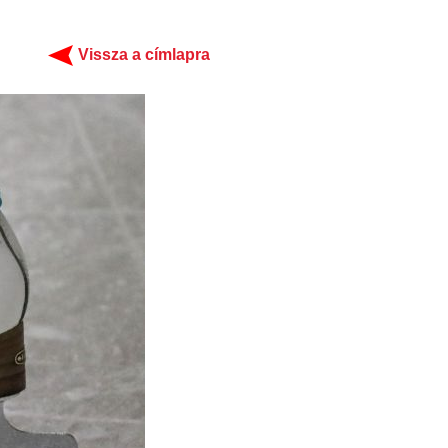
Vissza a címlapra