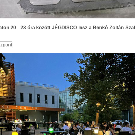
aton 20 - 23 óra között JÉGDISCO lesz a Benkó Zoltán Sz