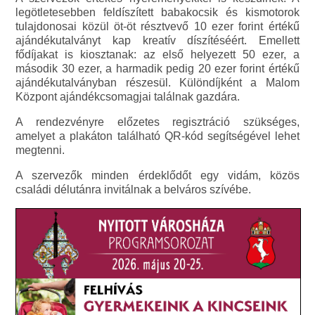
legötletesebben feldíszített babakocsik és kismotorok
tulajdonosai közül öt-öt résztvevő 10 ezer forint értékű
ajándékutalványt kap kreatív díszítéséért. Emellett
fődíjakat is kiosztanak: az első helyezett 50 ezer, a
második 30 ezer, a harmadik pedig 20 ezer forint értékű
ajándékutalványban részesül. Különdíjként a Malom
Központ ajándékcsomagjai találnak gazdára.
A rendezvényre előzetes regisztráció szükséges,
amelyet a plakáton található QR-kód segítségével lehet
megtenni.
A szervezők minden érdeklődőt egy vidám, közös
családi délutánra invitálnak a belváros szívébe.