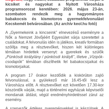
kicsiket és nagyokat a Nyitott Városháza
programsorozat keretében: 2026. május 23-án,
szombaton rendezik meg a hagyományos
babakocsis és kismotoros gyermekfelvonulást
Kecskemét belvárosában. (Az archív keol.hu fotó)
A „Gyermekeink a kincseink" elnevezésű eseményre a
Nők a Nemzet Jövőjéért Egyesület várja szeretettel a
családokat. A felvonulás idén is játékos, kreatív formában
szólítja meg a résztvevőket, hiszen két különleges
témában hirdettek versenyt: a gyerekek és szülők
„Pünkösdi királylány / pünkösdi királyfi"
, illetve
„Vízipók-
csodapók"
témában díszíthetik fel babakocsijaikat és
kismotorjaikat.
A program 17 órakor kezdődik a kiskörúton zajló
felvonulással, a gyülekező már 16.45-től lesz a
Városháza előtt. A résztvevőket ezt követően 17.30-kor
köszöntők várják, majd a történelmi egyházak képviselői
mondanak áldást, végül eredményhirdetéssel zárul az
esemény.
A szervezők értékes nyereményekkel is készülnek. A