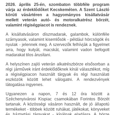
2026. április 25-én, szombaton többféle program
várja az érdeklődőket Kecskeméten. A Szent László
körúti vásártéren a hagyományos kisállatvásár
mellett veterán autó- és motoralkatrész börzét,
valamint régiségpiacot is rendeznek.
A kisállatvásáron díszmadarak, galambok, különféle
szárnyasok, valamint kisemlősök - például hörcsögök és
nyulak - jelennek meg. A szervezők felhívják a figyelmet
arra, hogy kutyát, macskát, valamint vadon befogott
madarakat tilos árusítani.
A helyszínen zajló veterán alkatrészbörze elsősorban a
régi járművek iránt érdeklődőknek kínál választékot, míg
a régiségpiacon használt tárgyak és régi használati
eszközök között lehet válogatni. A rendezvények
látogatása ingyenes.
Ugyanezen a napon, 7 és 12 óra között a
Széchenyivárosi Kispiac csarnokában Forintos Börzét
tartanak. A közösségi vásáron használt, de jó állapotú
termékeket - többek között ruhákat, játékokat, könyveket
és háztartási tárgyakat - kínálnak eladásra. A börze