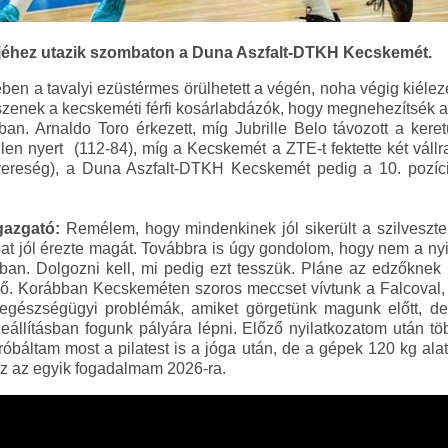
tjéhez utazik szombaton a Duna Aszfalt-DTKH Kecskemét.
en a tavalyi ezüstérmes örülhetett a végén, noha végig kiéleze
szenek a kecskeméti férfi kosárlabdázók, hogy megnehezítsék a
ban. Arnaldo Toro érkezett, míg Jubrille Belo távozott a kere
en nyert (112-84), míg a Kecskemét a ZTE-t fektette két vállra 
vereség), a Duna Aszfalt-DTKH Kecskemét pedig a 10. pozíció
igazgató:
Remélem, hogy mindenkinek jól sikerült a szilveszter
pat jól érezte magát. Továbbra is úgy gondolom, hogy nem a nyi
n. Dolgozni kell, mi pedig ezt tesszük. Pláne az edzőknek ke
dző. Korábban Kecskeméten szoros meccset vívtunk a Falcova
 egészségügyi problémák, amiket görgetünk magunk előtt, de
eállításban fogunk pályára lépni. Előző nyilatkozatom után tö
báltam most a pilatest is a jóga után, de a gépek 120 kg ala
 Ez az egyik fogadalmam 2026-ra.