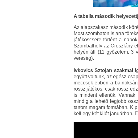
A tabella második helyezet
Az alapszakasz második köréb
Most szombaton is arra törek
játékoscsere történt a napok
Szombathely az Oroszlány ell
helyén áll (11 győzelem, 3 
vereség).
Ivkovics Sztojan szakmai 
együtt voltunk, az egész csa
meccsek ebben a bajnokságba
rossz játékos, csak rossz e
is mindent ellenük. Vannak
mindig a lehető legjobb össz
tartom magam formában. Kipró
kell egy-két kilót januárban.