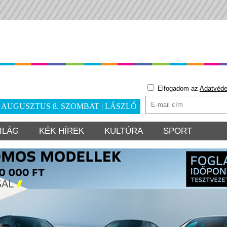
Elfogadom az
Adatvéde
. AUGUSZTUS 8. SZOMBAT | LÁSZLÓ
ILÁG
KÉK HÍREK
KULTÚRA
SPORT