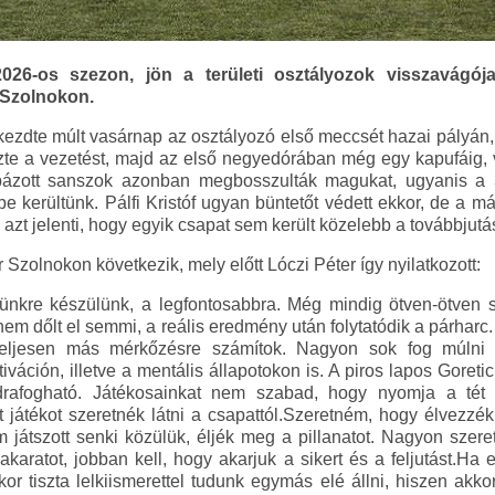
026-os szezon, jön a területi osztályozok visszavágója
 Szolnokon.
kezdte múlt vasárnap az osztályozó első meccsét hazai pályán, 
e a vezetést, majd az első negyedórában még egy kapufáig, v
lhibázott sanszok azonban megbosszulták magukat, ugyanis a
etbe kerültünk. Pálfi Kristóf ugyan büntetőt védett ekkor, de a m
n azt jelenti, hogy egyik csapat sem került közelebb a továbbjut
zolnokon következik, mely előtt Lóczi Péter így nyilatkozott:
sünkre készülünk, a legfontosabbra. Még mindig ötven-ötven 
em dőlt el semmi, a reális eredmény után folytatódik a párharc
teljesen más mérkőzésre számítok. Nagyon sok fog múlni a
iváción, illetve a mentális állapotokon is. A piros lapos Goret
drafogható. Játékosainkat nem szabad, hogy nyomja a tét é
 játékot szeretnék látni a csapattól.Szeretném, hogy élvezzé
 játszott senki közülük, éljék meg a pillanatot. Nagyon szer
 akaratot, jobban kell, hogy akarjuk a sikert és a feljutást.Ha
kor tiszta lelkiismerettel tudunk egymás elé állni, hiszen akk