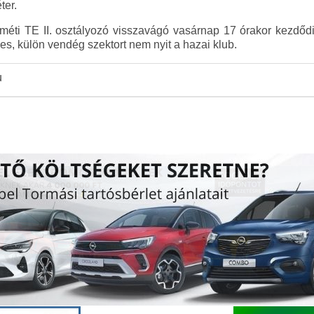
éter.
i TE II. osztályozó visszavágó vasárnap 17 órakor kezdődik
s, külön vendég szektort nem nyit a hazai klub.
u