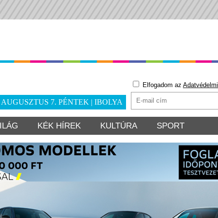
Elfogadom az
Adatvédelmi
. AUGUSZTUS 7. PÉNTEK | IBOLYA
ILÁG
KÉK HÍREK
KULTÚRA
SPORT