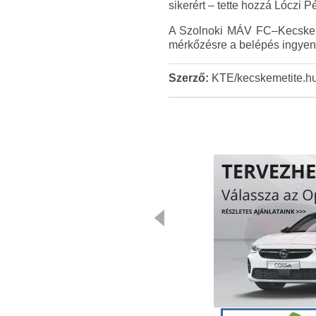
sikerért – tette hozzá Lóczi P
A Szolnoki MÁV FC–Kecskemét
mérkőzésre a belépés ingyene
Szerző:
KTE/kecskemetite.h