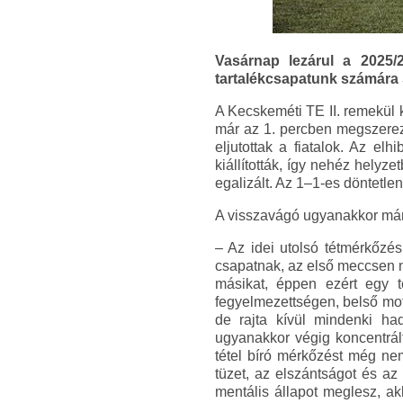
Vasárnap lezárul a 2025/2
tartalékcsapatunk számára
A Kecskeméti TE II. remekül 
már az 1. percben megszerezt
eljutottak a fiatalok. Az e
kiállították, így nehéz helyz
egalizált. Az 1–1-es döntetle
A visszavágó ugyanakkor már S
– Az idei utolsó tétmérkőzé
csapatnak, az első meccsen n
másikat, éppen ezért egy 
fegyelmezettségen, belső mot
de rajta kívül mindenki ha
ugyanakkor végig koncentrált
tétel bíró mérkőzést még nem
tüzet, az elszántságot és az
mentális állapot meglesz, ak