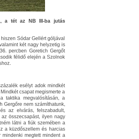
, a tét az NB III-ba jutás
hiszen Sódar Gellért góljával
alamint két nagy helyzetig is
 36. percben Goretich Gergőt
ásodik félidő elején a Szolnok
áshoz.
százalék esélyt adok mindkét
. Mindkét csapat megismerte a
 taktika megvalósításán, a
ich Gergőre nem számíthatunk,
s az elvárás, felszabadult,
k az összecsapást, ilyen nagy
etném látni a fiúk szemében a
 ez a küzdőszellem és harcias
or mindenki megtett mindent a