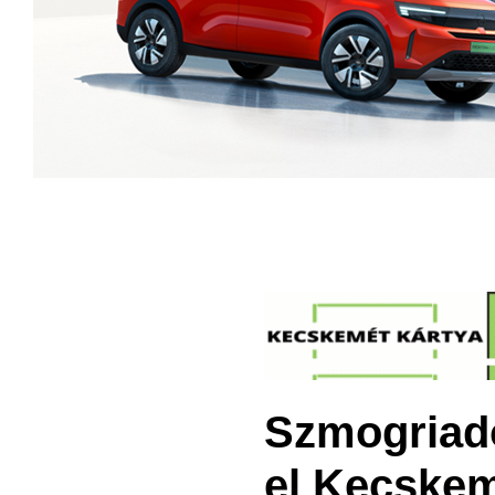
Szmogriadó
el Kecske