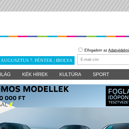
Elfogadom az
Adatvédelmi
. AUGUSZTUS 7. PÉNTEK | IBOLYA
ILÁG
KÉK HÍREK
KULTÚRA
SPORT