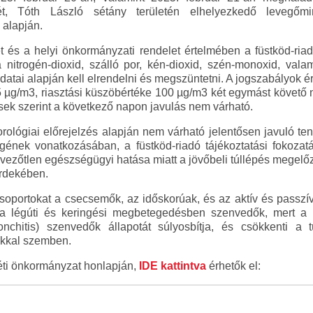
t, Tóth László sétány területén elhelyezkedő levegőmi
 alapján.
és a helyi önkormányzati rendelet értelmében a füstköd-riadó
 a nitrogén-dioxid, szálló por, kén-dioxid, szén-monoxid, va
datai alapján kell elrendelni és megszüntetni. A jogszabályok é
5 µg/m3, riasztási küszöbértéke 100 µg/m3 két egymást követő 
ések szerint a következő napon javulás nem várható.
eorológiai előrejelzés alapján nem várható jelentősen javuló te
ének vonatkozásában, a füstköd-riadó tájékoztatási fokozatá
dvezőtlen egészségügyi hatása miatt a jövőbeli túllépés mege
rdekében.
csoportokat a csecsemők, az időskorúak, és az aktív és passz
 a légúti és keringési megbetegedésben szenvedők, mert a 
nchitis) szenvedők állapotát súlyosbítja, és csökkenti a 
okkal szemben.
éti önkormányzat honlapján,
IDE kattintva
érhetők el: