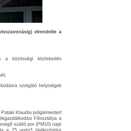
isszavonásig) elrendelte a
és a közösségi közlekedés
ét;
zkodásra szolgáló helyiségek
 Pataki Klaudia polgármestert
ékgazdálkodási Főosztálya a
levegő szálló por (PM10) napi
ta a 75 µg/m3 tájékoztatási