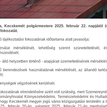
, Kecskemét polgármestere 2025. február 22. napjától (v
fokozatát.
 tájékoztatási fokozatának időtartama alatt javasolja:
nálat mérséklését, lehetőség szerint szüneteltetését, 
szesítését;
- álló helyzetben történő - alapjárati üzemeltetésének mérséklés
ésű berendezések használatának mérséklését, az állandó tartó
t;
kenységek végzésének kerülését.
i fokozatának elrendelésére azért volt szükség, mert Szemereyné
rmányhivatal Környezetvédelmi, Természetvédelmi és Hullad
, hogy Kecskemét megyei jogú város közigazgatási területén a 
025. február 20-án, valamint 2025. február 21-án meghalad