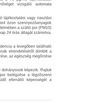
nőséget vizsgáló automata
 tájékoztatási vagy riasztási
lamint ózon szennyezőanyagok
rtelmében a szálló por (PM10)
nap 24 órás átlagát számolva,
ndencia a levegőben található
nak elrendeléséről döntött a
lőzése, az egészség megőrzése
ív dohányosok képezik. Rajtuk
por belégzése a légzőszervi
tüdő ellenálló képességét a