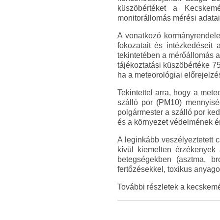
küszöbértéket a Kecskemé
monitorállomás mérési adatai
A vonatkozó kormányrendelet 
fokozatait és intézkedéseit
tekintetében a mérőállomás a
tájékoztatási küszöbértéke 7
ha a meteorológiai előrejelz
Tekintettel arra, hogy a met
szálló por (PM10) mennyiség
polgármester a szálló por ke
és a környezet védelmének é
A leginkább veszélyeztetett 
kívül kiemelten érzékenyek
betegségekben (asztma, bro
fertőzésekkel, toxikus anyag
További részletek a kecskem