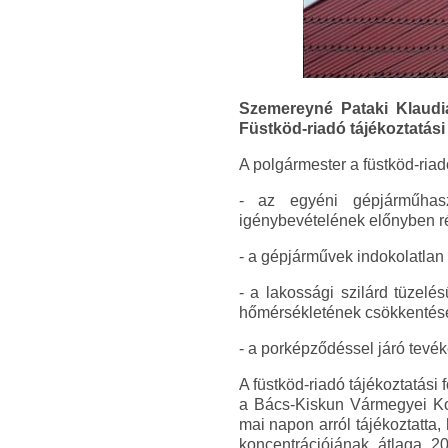
Szemereyné Pataki Klaudia
Füstköd-riadó tájékoztatási 
A polgármester a füstköd-riadó
- az egyéni gépjárműhasz
igénybevételének előnyben ré
- a gépjárművek indokolatlan 
- a lakossági szilárd tüzel
hőmérsékletének csökkentésé
- a porképződéssel járó tevé
A füstköd-riadó tájékoztatás
a Bács-Kiskun Vármegyei Ko
mai napon arról tájékoztatta
koncentrációjának átlaga 2