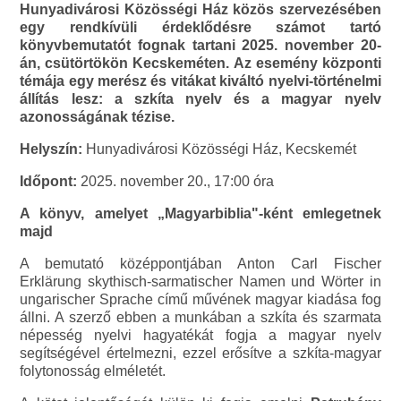
Hunyadivárosi Közösségi Ház közös szervezésében
egy rendkívüli érdeklődésre számot tartó
könyvbemutatót fognak tartani 2025. november 20-
án, csütörtökön Kecskeméten. Az esemény központi
témája egy merész és vitákat kiváltó nyelvi-történelmi
állítás lesz: a szkíta nyelv és a magyar nyelv
azonosságának tézise.
Helyszín:
Hunyadivárosi Közösségi Ház, Kecskemét
Időpont:
2025. november 20., 17:00 óra
A könyv, amelyet „Magyarbiblia"-ként emlegetnek
majd
A bemutató középpontjában Anton Carl Fischer
Erklärung skythisch-sarmatischer Namen und Wörter in
ungarischer Sprache című művének magyar kiadása fog
állni. A szerző ebben a munkában a szkíta és szarmata
népesség nyelvi hagyatékát fogja a magyar nyelv
segítségével értelmezni, ezzel erősítve a szkíta-magyar
folytonosság elméletét.