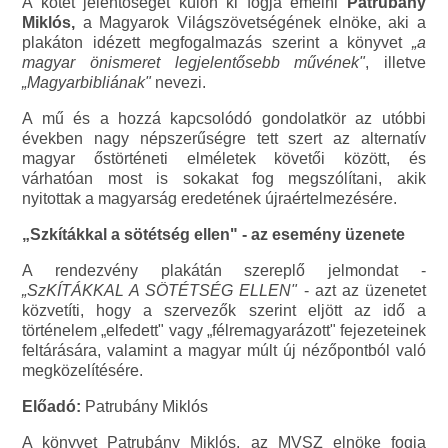
A kötet jelentőségét külön ki fogja emelni
Patrubány
Miklós,
a Magyarok Világszövetségének elnöke, aki a
plakáton idézett megfogalmazás szerint a könyvet
„a
magyar önismeret legjelentősebb művének"
, illetve
„Magyarbibliának"
nevezi.
A mű és a hozzá kapcsolódó gondolatkör az utóbbi
években nagy népszerűségre tett szert az alternatív
magyar őstörténeti elméletek követői között, és
várhatóan most is sokakat fog megszólítani, akik
nyitottak a magyarság eredetének újraértelmezésére.
„Szkítákkal a sötétség ellen" - az esemény üzenete
A rendezvény plakátán szereplő jelmondat -
„SzKÍTÁKKAL A SÖTÉTSÉG ELLEN"
- azt az üzenetet
közvetíti, hogy a szervezők szerint eljött az idő a
történelem „elfedett" vagy „félremagyarázott" fejezeteinek
feltárására, valamint a magyar múlt új nézőpontból való
megközelítésére.
Előadó:
Patrubány Miklós
A könyvet Patrubány Miklós, az MVSZ elnöke fogja