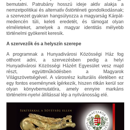
bemutatni. Patrubány hosszú ideje aktív alakja a
nemzetpolitikai és alternatív őstörténeti gondolkodásnak;
a szervezet gyakran hangsúlyozza a magyarság Kárpát-
medencén túli, keleti eredetét, és támogat olyan
elméleteket, amelyek a magyar identitás mélyebb
történelmi gyökereit keresik.
A szervezők és a helyszín szerepe
A programnak a Hunyadivárosi Közösségi Ház fog
otthont adni, a szervezésben pedig a helyi
Hunyadivárosi Közösségi Házért Egyesület vesz majd
részt, együttműködésben a Magyarok
Világszövetségével. A városrész kulturális életében ez
egy fontos eseménynek ígérkezik, hiszen ritkán kerül sor
olyan könyvbemutatóra, amely ennyire markáns
történelmi-nyelvi állítással lép a nyilvánosság elé.