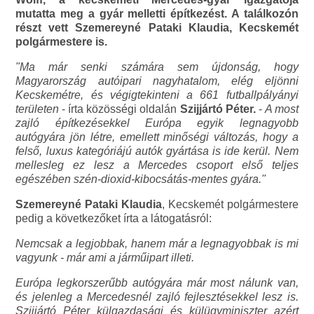
mutatta meg a gyár melletti építkezést. A találkozón
részt vett Szemereyné Pataki Klaudia, Kecskemét
polgármestere is.
"Ma már senki számára sem újdonság, hogy
Magyarország autóipari nagyhatalom, elég eljönni
Kecskemétre, és végigtekinteni a 661 futballpályányi
területen
- írta közösségi oldalán
Szijjártó Péter.
-
A most
zajló építkezésekkel Európa egyik legnagyobb
autógyára jön létre, emellett minőségi változás, hogy a
felső, luxus kategóriájú autók gyártása is ide kerül. Nem
mellesleg ez lesz a Mercedes csoport első teljes
egészében szén-dioxid-kibocsátás-mentes gyára."
Szemereyné Pataki Klaudia
, Kecskemét polgármestere
pedig a következőket írta a látogatásról:
Nemcsak a legjobbak, hanem már a legnagyobbak is mi
vagyunk - már ami a járműipart illeti.
Európa legkorszerűbb autógyára már most nálunk van,
és jelenleg a Mercedesnél zajló fejlesztésekkel lesz is.
Szijjártó Péter külgazdasági és külügyminiszter azért