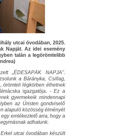
ály utcai óvodában, 2025.
ák Napját. Az idei esemény
egyben talán a legörömtelibb
Andrea)
dezett „ÉDESAPÁK NAPJA".
zsolunk a Bárányka, Csillag,
 örömteli légkörben élhetnek
mácska igazgatója. -
Ez a
rjenek gyermekeik mindennapi
elyben az Úristen gondviselő
sen alapuló közösség élményét
egy emlékeztető arra, hogy a
it egymásnak adhatunk.
 Erkel utcai óvodában készült