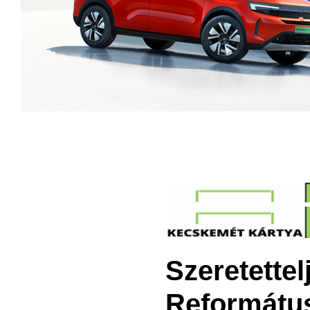
Szeretette
Reformátu