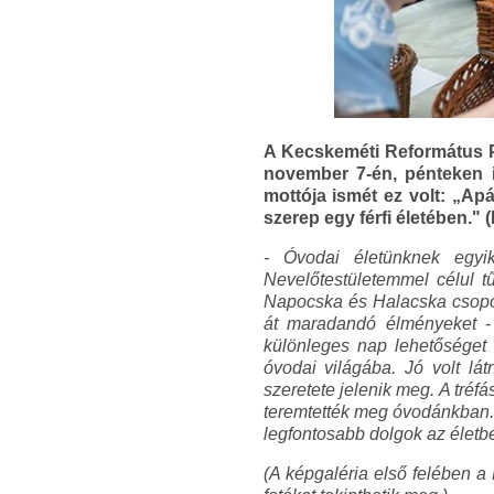
A Kecskeméti Református 
november 7-én, pénteken i
mottója ismét ez volt: „Apá
szerep egy férfi életében."
- Óvodai életünknek egy
Nevelőtestületemmel célul t
Napocska és Halacska csopor
át maradandó élményeket
- 
különleges nap lehetőséget 
óvodai világába. Jó volt lá
szeretete jelenik meg. A tré
teremtették meg óvodánkban.
legfontosabb dolgok az életb
(A képgaléria első felében a