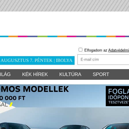
Elfogadom az
Adatvédelmi
. AUGUSZTUS 7. PÉNTEK | IBOLYA
ILÁG
KÉK HÍREK
KULTÚRA
SPORT