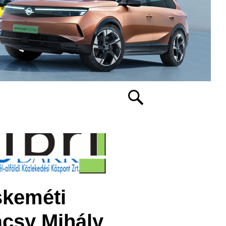
skeméti
csy Mihály