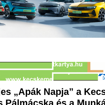
ljes „Apák Napja” a Kec
s Pálmácska és a Munká