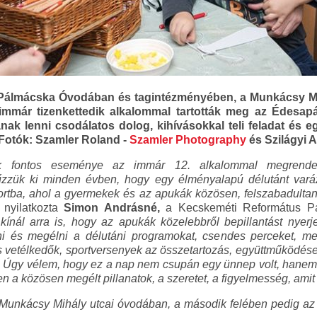
Pálmácska Óvodában és tagintézményében, a Munkácsy Mih
mmár tizenkettedik alkalommal tartották meg az Édesap
nak lenni csodálatos dolog, kihívásokkal teli feladat és 
 (Fotók: Szamler Roland -
Szamler Photography
és Szilágyi 
ik fontos eseménye az immár 12. alkalommal megren
űzzük ki minden évben, hogy egy élményalapú délutánt vará
tba, ahol a gyermekek és az apukák közösen, felszabadultan,
nyilatkozta
Simon Andrásné,
a Kecskeméti Református Pál
kínál arra is, hogy az apukák közelebbről bepillantást nye
tni és megélni a délutáni programokat, csendes perceket, m
fás vetélkedők, sportversenyek az összetartozás, együttműködé
 Úgy vélem, hogy ez a nap nem csupán egy ünnep volt, hanem 
en a közösen megélt pillanatok, a szeretet, a figyelmesség, am
Munkácsy Mihály utcai óvodában
, a második felében pedig az