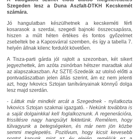
Szegeden lesz a Duna Aszfalt-DTKH Kecskemét
számára.
Jó hangulatban készülhetnek a kecskeméti férfi
kosarasok a szerdai, szegedi bajnoki összecsapásra,
hiszen a múlt héten értékes és fontos győzelmet
zsebeltek be a Kaposvárral szemben, és így a tabella 7.
helyén állnak kilenc fordulót követően.
A Tisza-parti gárda jól rajtolt a szezonban, két sikert
jegyezhettek, ám azóta zsinórban hétszer maradtak alul
az alapszakaszban. Az SZTE-Szedeák az utolsó előtti a
pontvadászatban jelen állás szerint, ám ez nem jelenti
azt, hogy Ivkovics Sztojan tanítványainak könnyű dolga
lesz majd szerdán.
-
Láttuk már mindkét arcát a Szegednek
- nyilatkozta
Ivkovics Sztojan szakmai igazgató. -
Nekünk továbbra is
a saját dolgainkkal kell foglalkoznunk. A regenerációra,
frissítésre nagy hangsúlyt fektetünk. Remélem, hogy
túlvagyunk a betegségeken, és már nem jön közbe
semmi meglepetés. Pozitívum, hogy kicsit kevesebb
pontot kapunk, mint az év elején, reméljük ez a