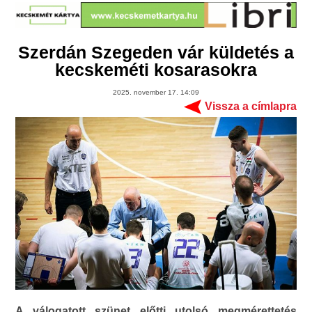
Szerdán Szegeden vár küldetés a
kecskeméti kosarasokra
2025. november 17. 14:09
Vissza a címlapra
A válogatott szünet előtti utolsó megmérettetés