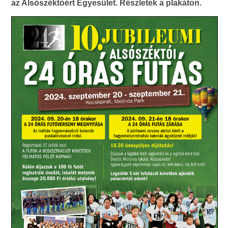
az Alsószéktóért Egyesület. Részletek a plakáton.