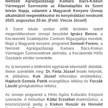
Nemzeti Agrárgazdasági Kamara Bács-Kiskun
Vármegyei Szervezete az Államalapítás és Szent
István Napja, valamint a Magyarok Kenyere Ünnep
alkalmából megemlékezést és kenyéráldást rendezett
2025. augusztus 20-án. (Fotó: Vincze József)
A Szent István szobor előtti területen tartott
megemlékezésen ünnepi beszédet
Ignácz Bence
, a
Kecskeméti Szakképzési Centrum főigazgatója mondott,
Majd a Magyarok kenyere programot
Somodi Ferenc
, a
Nemzeti Agrárgazdasági Kamara Bács-Kiskun
Vármegyei Szervezetének alelnöke, a Kecskeméti Hírős
Gazdakör elnöke ismertette.
Az új kenyeret a történelmi egyházak képviselői áldották,
illetve szentelték meg:
Dr. Finta József
érseki helynök,
rk. plébános,
Kuti József
református elnöklelkész,
Hajduch-Szmola Patrik
evangélikus lelkész és
Feczák
László
görögkatolikus lelkész.
Az ünnepi programot a Hírös Agóra Kulturális Központ
szervezte. A műsorban
Kállai Erzsébet
énekművész, a
koszorúzásnál pedig a
Kiskun Huszár és Honvéd