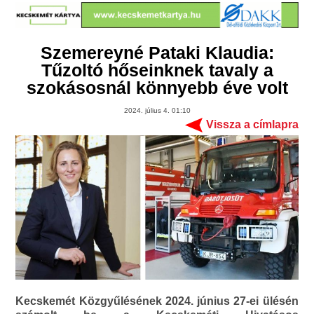
Szemereyné Pataki Klaudia:
Tűzoltó hőseinknek tavaly a
szokásosnál könnyebb éve volt
2024. július 4. 01:10
Vissza a címlapra
Kecskemét Közgyűlésének 2024. június 27-ei ülésén