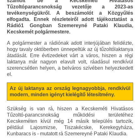
számolt be a Kecskeméti Hivatásos
Tűzoltóparancsnokság vezetője a 2023-as
tevékenységükről. A beszámolót a Közgyűlés
elfogadta. Ennek részleteiről adott tájékoztatást a
Rádió1 Gongban Szemereyné Pataki Klaudia,
Kecskemét polgármestere.
A polgármester a rádiónak adott interjújában felidézte,
hogy tavaly októberben ünnepeltük az új tűzoltólaktanya
átadását. Erre évtizedeket várt a város, hiszen a régi
laktanya már nagyon elavult volt, ráadásul rendkívül
szerencsétlen helyen, a belváros szívében helyezkedett
el.
Az új laktanya az ország legnagyobbja, rendkívül
modern, minden igényt kielégítő létesítmény.
Szükség is van rá, hiszen a Kecskeméti Hivatásos
Tűzoltó-parancsnokság működési területéhez
Kecskeméten kívül még 14 másik település tartozik,
például Lajosmizse, Tiszakécske, Kerekegyháza,
Kunbaracs is - mutatott rá Szemereyné Pataki Klaudia.