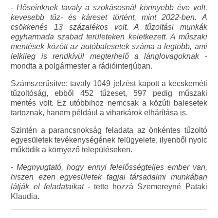
-
Hőseinknek tavaly a szokásosnál könnyebb éve volt,
kevesebb tűz- és káreset történt, mint 2022-ben. A
csökkenés 13 százalékos volt. A tűzoltási munkák
egyharmada szabad területeken keletkezett. A műszaki
mentések között az autóbalesetek száma a legtöbb, ami
lelkileg is rendkívül megterhelő a lánglovagoknak
-
mondta a polgármester a rádióinterjúban.
Számszerűsítve: tavaly 1049 jelzést kapott a kecskeméti
tűzoltóság, ebből 452 tűzeset, 597 pedig műszaki
mentés volt. Ez utóbbihoz nemcsak a közúti balesetek
tartoznak, hanem például a viharkárok elhárítása is.
Szintén a parancsnokság feladata az önkéntes tűzoltó
egyesületek tevékenységének felügyelete, ilyenből nyolc
működik a környező településeken.
-
Megnyugtató, hogy ennyi felelősségteljes ember van,
hiszen ezen egyesületek tagjai társadalmi munkában
látják el feladataikat
- tette hozzá Szemereyné Pataki
Klaudia.