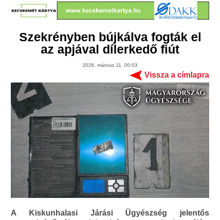
Szekrényben bújkálva fogták el
az apjával dílerkedő fiút
2026. március 11. 00:03
Vissza a címlapra
A Kiskunhalasi Járási Ügyészség jelentős