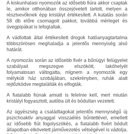
A kiskunhalasi nyomozók az idősebb fiúra akkor csaptak
le, amikor otthonában összejövetelt tartott, melyen a
résztvevőknek épp kristályt értékesített. A kutatás során
58 db előre csomagolt pakkot, továbbá mérleget és
üvegpipákat is lefoglaltak.
A vádlottak által értékesített drogok hatóanyagtartalma
többszörösen meghaladja a jelentős mennyiség alsó
határát.
A nyomozás során az idősebb fivér a bűnügyi felügyelet
szabályait megszegve elszökött, lakóhelyét
folyamatosan váltogatta, mígnem a nyomozók egy
mélykúti ház szobájában, szekrényben, ruhák alatt
rejtőzködve megtalálták és elfogták.
A fiatalabb fiúnak amiatt is felelnie kell, mert miután
kristályt fogyasztott, autóba ült és bódultan vezetett.
Az ügyészség a családtagokat jelentős mennyiségű új
pszichoaktív anyaggal visszaélés bűntettével, emellett
az idősebb fiút fogolyszökés, a fiatalabb fivért bódult
állapotban elkövetett járművezetés vétségével is vádolja.