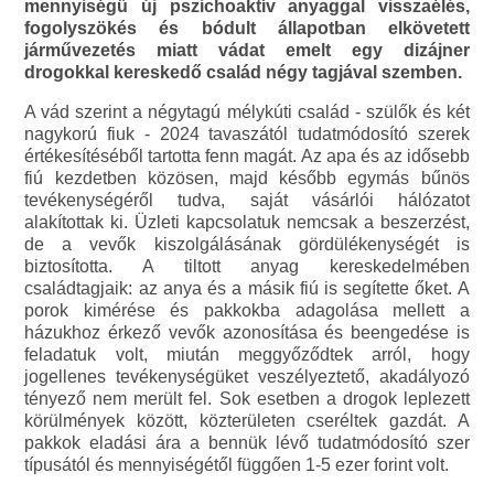
mennyiségű új pszichoaktív anyaggal visszaélés,
fogolyszökés és bódult állapotban elkövetett
járművezetés miatt vádat emelt egy dizájner
drogokkal kereskedő család négy tagjával szemben.
A vád szerint a négytagú mélykúti család - szülők és két
nagykorú fiuk - 2024 tavaszától tudatmódosító szerek
értékesítéséből tartotta fenn magát. Az apa és az idősebb
fiú kezdetben közösen, majd később egymás bűnös
tevékenységéről tudva, saját vásárlói hálózatot
alakítottak ki. Üzleti kapcsolatuk nemcsak a beszerzést,
de a vevők kiszolgálásának gördülékenységét is
biztosította. A tiltott anyag kereskedelmében
családtagjaik: az anya és a másik fiú is segítette őket. A
porok kimérése és pakkokba adagolása mellett a
házukhoz érkező vevők azonosítása és beengedése is
feladatuk volt, miután meggyőződtek arról, hogy
jogellenes tevékenységüket veszélyeztető, akadályozó
tényező nem merült fel. Sok esetben a drogok leplezett
körülmények között, közterületen cseréltek gazdát. A
pakkok eladási ára a bennük lévő tudatmódosító szer
típusától és mennyiségétől függően 1-5 ezer forint volt.