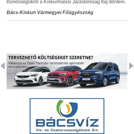
Bűnösségükről a Kiskunhalasi Járásbíróság fog dönteni.
Bács-Kiskun Vármegyei Főügyészség