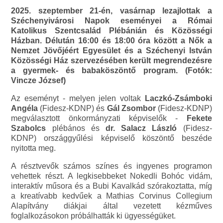
2025. szeptember 21-én, vasárnap lezajlottak a
Széchenyivárosi Napok eseményei a Római
Katolikus Szentcsalád Plébánián és Közösségi
Házban. Délután 16:00 és 18:00 óra között a Nők a
Nemzet Jövőjéért Egyesület és a Széchenyi István
Közösségi Ház szervezésében került megrendezésre
a gyermek- és babaköszöntő program. (Fotók:
Vincze József)
Az eseményt - melyen jelen voltak
Laczkó-Zsámboki
Angéla
(Fidesz-KDNP) és
Gál Zsombor
(Fidesz-KDNP)
megválasztott önkormányzati képviselők -
Fekete
Szabolcs
plébános és
dr. Salacz László
(Fidesz-
KDNP) országgyűlési képviselő köszöntő beszéde
nyitotta meg.
A résztvevők számos színes és ingyenes programon
vehettek részt. A legkisebbeket Nokedli Bohóc vidám,
interaktív műsora és a Bubi Kavalkád szórakoztatta, míg
a kreatívabb kedvűek a Mathias Corvinus Collegium
Alapítvány diákjai által vezetett kézműves
foglalkozásokon próbálhatták ki ügyességüket.