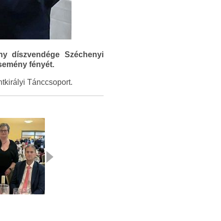
ény díszvendége Széchenyi
esemény fényét.
ntkirályi Tánccsoport.