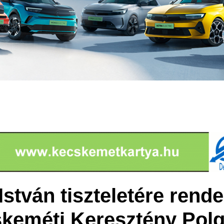
István tiszteletére rend
skeméti Keresztény Polg