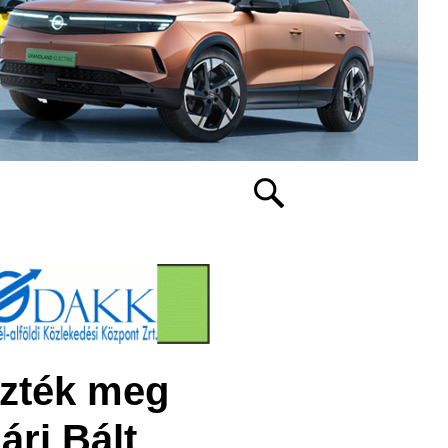
ezték meg
ári Bált