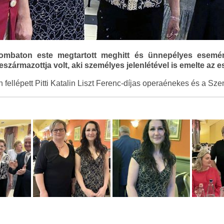
zombaton este megtartott meghitt és ünnepélyes esem
 leszármazottja volt, aki személyes jelenlétével is emelte az 
 fellépett Pitti Katalin Liszt Ferenc-díjas operaénekes és a Sze