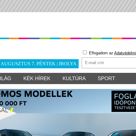
Elfogadom az
Adatvédelmi
. AUGUSZTUS 7. PÉNTEK | IBOLYA
ILÁG
KÉK HÍREK
KULTÚRA
SPORT