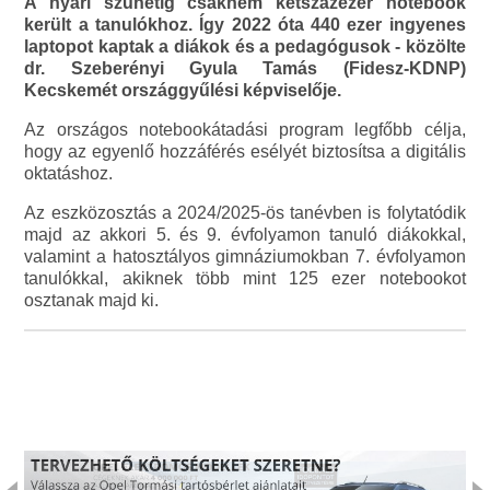
A nyári szünetig csaknem kétszázezer notebook
került a tanulókhoz. Így 2022 óta 440 ezer ingyenes
laptopot kaptak a diákok és a pedagógusok - közölte
dr. Szeberényi Gyula Tamás (Fidesz-KDNP)
Kecskemét országgyűlési képviselője.
Az országos notebookátadási program legfőbb célja,
hogy az egyenlő hozzáférés esélyét biztosítsa a digitális
oktatáshoz.
Az eszközosztás a 2024/2025-ös tanévben is folytatódik
majd az akkori 5. és 9. évfolyamon tanuló diákokkal,
valamint a hatosztályos gimnáziumokban 7. évfolyamon
tanulókkal, akiknek több mint 125 ezer notebookot
osztanak majd ki.