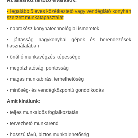
Az álláshoz tartozó elvárások:
• legalább 5 éves közétkeztető vagy vendéglátó konyhán
szerzett munkatapasztalat
• naprakész konyhatechnológiai ismeretek
• jártasság nagykonyhai gépek és berendezések
használatában
• önálló munkavégzés képessége
• megbízhatóság, pontosság
• magas munkabírás, terhelhetőség
• minőség- és vendégközpontú gondolkodás
Amit kínálunk:
• teljes munkaidős foglalkoztatás
• tervezhető munkarend
• hosszú távú, biztos munkalehetőség