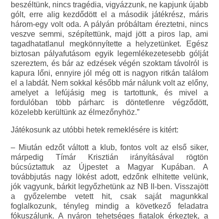
beszéltünk, nincs tragédia, vigyázzunk, ne kapjunk újabb
gólt, erre alig kezdődött el a második játékrész, máris
három-egy volt oda. A pályán próbáltam éreztetni, nincs
veszve semmi, szépítettünk, majd jött a piros lap, ami
tagadhatatlanul megkönnyítette a helyzetünket. Egész
biztosan pályafutásom egyik legemlékezetesebb gólját
szereztem, és bár az edzések végén szoktam távolról is
kapura lőni, ennyire jól még ott is nagyon ritkán találom
el a labdát. Nem sokkal később már nálunk volt az előny,
amelyet a lefújásig meg is tartottunk, és mivel a
fordulóban több párharc is döntetlenre végződött,
közelebb kerültünk az élmezőnyhöz.”
Játékosunk az utóbbi hetek remeklésére is kitért:
– Miután edzőt váltott a klub, fontos volt az első siker,
márpedig Tímár Krisztián irányításával rögtön
búcsúztattuk az Újpestet a Magyar Kupában. A
továbbjutás nagy lökést adott, edzőnk elhitette velünk,
jók vagyunk, bárkit legyőzhetünk az NB II-ben. Visszajött
a győzelembe vetett hit, csak saját magunkkal
foglalkozunk, tényleg mindig a következő feladatra
fókuszálunk. A nyáron tehetséges fiatalok érkeztek, a