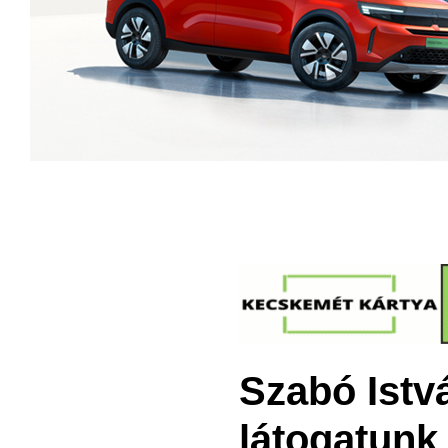
Szabó Istv
látogatunk