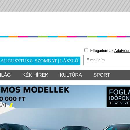
Elfogadom az
Adatvéde
. AUGUSZTUS 8. SZOMBAT | LÁSZLÓ
ILÁG
KÉK HÍREK
KULTÚRA
SPORT