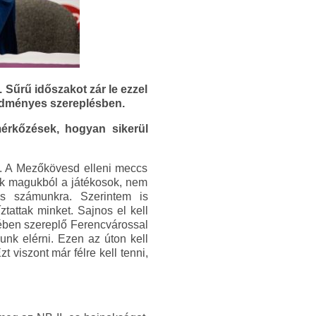
Sűrű időszakot zár le ezzel
redményes szereplésben.
érkőzések, hogyan sikerül
i. A Mezőkövesd elleni meccs
tak magukból a játékosok, nem
os számunkra. Szerintem is
attak minket. Sajnos el kell
rében szereplő Ferencvárossal
nk elérni. Ezen az úton kell
t viszont már félre kell tenni,