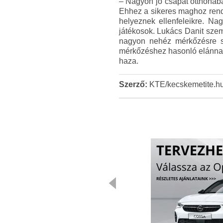
– Nagyon jó csapat otthonáb
Ehhez a sikeres maghoz rendk
helyeznek ellenfeleikre. Nag
játékosok. Lukács Danit szem
nagyon nehéz mérkőzésre sz
mérkőzéshez hasonló elánnal 
haza.
Szerző:
KTE/kecskemetite.h