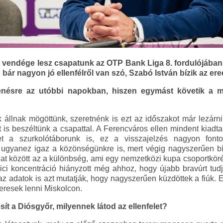
vendége lesz csapatunk az OTP Bank Liga 8. fordulójában. 
bár nagyon jó ellenfélről van szó, Szabó István bízik az e
enésre az utóbbi napokban, hiszen egymást követik a m
állnak mögöttünk, szeretnénk is ezt az időszakot már lezárn
 át is beszéltünk a csapattal. A Ferencváros ellen mindent kiad
et a szurkolótáborunk is, ez a visszajelzés nagyon font
ugyanez igaz a közönségünkre is, mert végig nagyszerűen bízt
sapat között az a különbség, ami egy nemzetközi kupa csoportkö
 koncentráció hiányzott még ahhoz, hogy újabb bravúrt tudju
az adatok is azt mutatják, hogy nagyszerűen küzdöttek a fiúk. Ez
eresek lenni Miskolcon.
sít a Diósgyőr, milyennek látod az ellenfelet?