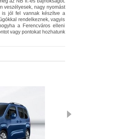
eg az NB II.-es bajnokságot.
sen veszélyesek, nagy nyomást
 is jól fel vannak készítve a
rúgókkal rendelkeznek, vagyis
hogyha a Ferencváros elleni
ontot vagy pontokat hozhatunk