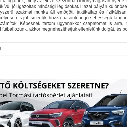
a látogatunk, mely az előző szezonban toronymagasan nyerte m
ívül jól igazoltak minőségi légiósokat. Hazai pályán különö
yszerű szakmai munka áll emögött, taktikailag és fizikálisan
élyesen is jól ismerjük, hozzá hasonlóan jó sebességű labda
ámítok. Képesnek tartom ugyanakkor csapatomat is arra, 
futballozunk, akkor megnehezíthetjük ellenfelünk dolgát, és p
u