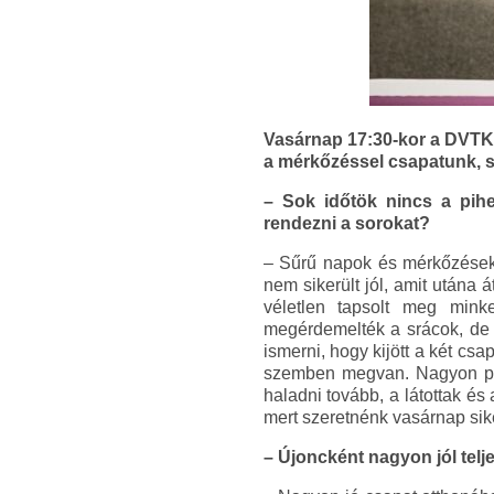
Vasárnap 17:30-kor a DVTK 
a mérkőzéssel csapatunk, s 
– Sok időtök nincs a pih
rendezni a sorokat?
– Sűrű napok és mérkőzések 
nem sikerült jól, amit utána
véletlen tapsolt meg mink
megérdemelték a srácok, de 
ismerni, hogy kijött a két c
szemben megvan. Nagyon pici
haladni tovább, a látottak és 
mert szeretnénk vasárnap sik
– Újoncként nagyon jól telje