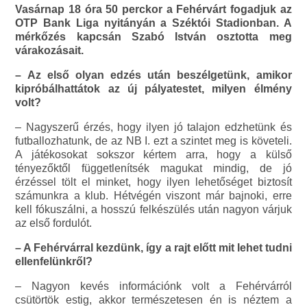
Vasárnap 18 óra 50 perckor a Fehérvárt fogadjuk az
OTP Bank Liga nyitányán a Széktói Stadionban. A
mérkőzés kapcsán Szabó István osztotta meg
várakozásait.
– Az első olyan edzés után beszélgetünk, amikor
kipróbálhattátok az új pályatestet, milyen élmény
volt?
– Nagyszerű érzés, hogy ilyen jó talajon edzhetünk és
futballozhatunk, de az NB I. ezt a szintet meg is követeli.
A játékosokat sokszor kértem arra, hogy a külső
tényezőktől függetlenítsék magukat mindig, de jó
érzéssel tölt el minket, hogy ilyen lehetőséget biztosít
számunkra a klub. Hétvégén viszont már bajnoki, erre
kell fókuszálni, a hosszú felkészülés után nagyon várjuk
az első fordulót.
– A Fehérvárral kezdünk, így a rajt előtt mit lehet tudni
ellenfelünkről?
– Nagyon kevés információnk volt a Fehérvárról
csütörtök estig, akkor természetesen én is néztem a