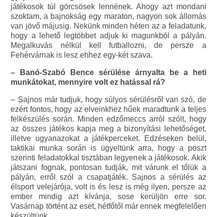
játékosok túl görcsösek lennének. Ahogy azt mondani
szoktam, a bajnokság egy maraton, nagyon sok állomás
van jövő májusig. Nekünk minden héten az a feladatunk,
hogy a lehető legtöbbet adjuk ki magunkból a pályán.
Megalkuvás nélkül kell futballozni, de persze a
Fehérvárnak is lesz ehhez egy-két szava.
– Banó-Szabó Bence sérülése árnyalta be a heti
munkátokat, mennyire volt ez hatással rá?
– Sajnos már tudjuk, hogy súlyos sérülésről van szó, de
ezért fontos, hogy az elveinkhez hűek maradtunk a teljes
felkészülés során. Minden edzőmeccs arról szólt, hogy
az összes játékos kapja meg a bizonyítási lehetőséget,
illetve ugyanazokat a játékperceket. Edzéseken belül,
taktikai munka során is ügyeltünk arra, hogy a poszt
szerinti feladatokkal tisztában legyenek a játékosok. Akik
játszani fognak, pontosan tudják, mit várunk el tőlük a
pályán, erről szól a csapatjáték. Sajnos a sérülés az
élsport velejárója, volt is és lesz is még ilyen, persze az
ember mindig azt kívánja, sose kerüljön erre sor.
Vasárnap történt az eset, hétfőtől már ennek megfelelően
készültünk.