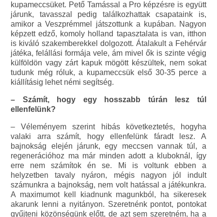
kupameccsüket. Pető Tamással a Pro képzésre is együtt
járunk, tavasszal pedig találkozhattak csapataink is,
amikor a Veszprémmel játszottunk a kupában. Nagyon
képzett edző, komoly holland tapasztalata is van, itthon
is kiváló szakemberekkel dolgozott. Átalakult a Fehérvár
játéka, felállási formája vele, ám mivel ők is szinte végig
külföldön vagy zárt kapuk mögött készültek, nem sokat
tudunk még róluk, a kupameccsük első 30-35 perce a
kiállításig lehet némi segítség.
– Számít, hogy egy hosszabb túrán lesz túl
ellenfelünk?
– Véleményem szerint hibás következtetés, hogyha
valaki arra számít, hogy ellenfelünk fáradt lesz. A
bajnokság elején járunk, egy meccsen vannak túl, a
regenerációhoz ma már minden adott a kluboknál, így
erre nem számítok én se. Mi is voltunk ebben a
helyzetben tavaly nyáron, mégis nagyon jól indult
számunkra a bajnokság, nem volt hatással a játékunkra.
A maximumot kell kiadnunk magunkból, ha sikeresek
akarunk lenni a nyitányon. Szeretnénk pontot, pontokat
gyűjteni közönségünk előtt, de azt sem szeretném, ha a