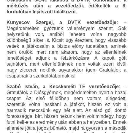
mérkőzés után a vezetőedzők értékelték a 8.
fordulóban lejátszott találkozót.
Kunyecov Szergej, a DVTK vezetőedzője:
–
Megérdemelten győztünk véleményem szerint. Sok
helyzetünk volt, amiből lehetett volna nagyobb
különbségű siker is. Kicsit úgy éreztem, hogy visszább
vettek a játékosaim a biztos előny tudatában, aminek
nem örülök, mert nem akarom, hogy az ellenfélnek
lehetőséget adjunk a felzárkózásra. A kapott gólt
sajnálom, mert ellenfelünknek nem voltak ezen kívül
nagy ziccerei, nekünk ugyanakkor igen. Gratulálok a
csapatnak a szurkolótábornak is!
Szabó István, a Kecskeméti TE vezetőedzője:
–
Gratulálok a Diósgyőrnek, megérdemelten nyert a hazai
csapat. Az első félidőben nem voltam elégedett,
szerettük volna lassítani a játékot, hiszen ez volt a
harmadik meccsünk egy hét alatt. Az első gól döntő
fontossággal bírt, hiszen nekünk nem volt mindegy, hogy
futni kell-e az eredmény után ebben a helyzetben. Ennek
ellenére jött a jogos büntető, majd rá gyorsan a második