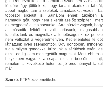
gól. Rendezni kellett a sorokat a szünetben. A második
félidőre úgy jöttünk ki, hogy tartani akartuk a labdát,
abból megbontani a széleket, támadásokat vezetni. Ez
többször sikerült is. Sajnálom ennek tükrében a
harmadik gólt, hogy nem sikerült azelőtt szépíteni, mert
az megpecsételte a sorsunkat. Arra büszke vagyok, hogy
a második félidőben volt tartásunk, magasabban
futballoztunk és megvoltak a lehetőségeink, ez persze
nem változtat a végeredményen. Két ellentétes félidőt
láthattunk ilyen szempontból. Úgy gondolom, mindenki
tudja milyen gondokkal küzdünk a sérülések terén, de
ezzel eddig sem mentegettük magunkat. Most ebben a
helyzetben vagyunk, a csapat most is becsülettel hajt,
remélem a következő héten ez jó eredménnyel társul
már.
Szerző:
KTE/kecskemetite.hu