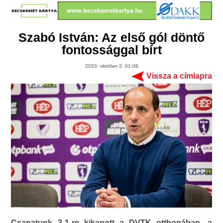
Szabó István: Az első gól döntő
fontossággal bírt
2023. október 2. 01:06
Vissza a címlapra
Csapatunk 3-1-re kikapott a DVTK otthonában, a