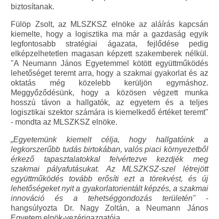
biztosítanak.
Fülöp Zsolt, az MLSZKSZ elnöke az aláírás kapcsán
kiemelte, hogy a logisztika ma már a gazdaság egyik
legfontosabb stratégiai ágazata, fejlődése pedig
elképzelhetetlen magasan képzett szakemberek nélkül.
"A Neumann János Egyetemmel kötött együttműködés
lehetőséget teremt arra, hogy a szakmai gyakorlat és az
oktatás még közelebb kerüljön egymáshoz.
Meggyőződésünk, hogy a közösen végzett munka
hosszú távon a hallgatók, az egyetem és a teljes
logisztikai szektor számára is kiemelkedő értéket teremt"
- mondta az MLSZKSZ elnöke.
„Egyetemünk kiemelt célja, hogy hallgatóink a
legkorszerűbb tudás birtokában, valós piaci környezetből
érkező tapasztalatokkal felvértezve kezdjék meg
szakmai pályafutásukat. Az MLSZKSZ-szel létrejött
együttműködés tovább erősíti ezt a törekvést, és új
lehetőségeket nyit a gyakorlatorientált képzés, a szakmai
innováció és a tehetséggondozás területén"
-
hangsúlyozta Dr. Nagy Zoltán, a Neumann János
Egyetem elnök-vezérigazgatója.