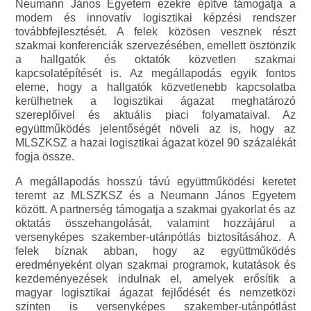
Neumann János Egyetem ezekre építve támogatja a
modern és innovatív logisztikai képzési rendszer
továbbfejlesztését. A felek közösen vesznek részt
szakmai konferenciák szervezésében, emellett ösztönzik
a hallgatók és oktatók közvetlen szakmai
kapcsolatépítését is. Az megállapodás egyik fontos
eleme, hogy a hallgatók közvetlenebb kapcsolatba
kerülhetnek a logisztikai ágazat meghatározó
szereplőivel és aktuális piaci folyamataival. Az
együttműködés jelentőségét növeli az is, hogy az
MLSZKSZ a hazai logisztikai ágazat közel 90 százalékát
fogja össze.
A megállapodás hosszú távú együttműködési keretet
teremt az MLSZKSZ és a Neumann János Egyetem
között. A partnerség támogatja a szakmai gyakorlat és az
oktatás összehangolását, valamint hozzájárul a
versenyképes szakember-utánpótlás biztosításához. A
felek bíznak abban, hogy az együttműködés
eredményeként olyan szakmai programok, kutatások és
kezdeményezések indulnak el, amelyek erősítik a
magyar logisztikai ágazat fejlődését és nemzetközi
szinten is versenyképes szakember-utánpótlást