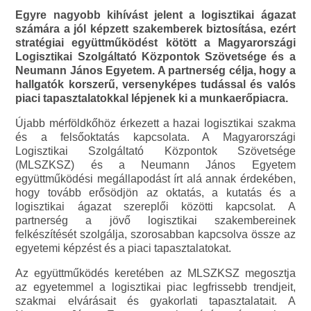
Egyre nagyobb kihívást jelent a logisztikai ágazat
számára a jól képzett szakemberek biztosítása, ezért
stratégiai együttműködést kötött a Magyarországi
Logisztikai Szolgáltató Központok Szövetsége és a
Neumann János Egyetem. A partnerség célja, hogy a
hallgatók korszerű, versenyképes tudással és valós
piaci tapasztalatokkal lépjenek ki a munkaerőpiacra.
Újabb mérföldkőhöz érkezett a hazai logisztikai szakma
és a felsőoktatás kapcsolata. A Magyarországi
Logisztikai Szolgáltató Központok Szövetsége
(MLSZKSZ) és a Neumann János Egyetem
együttműködési megállapodást írt alá annak érdekében,
hogy tovább erősödjön az oktatás, a kutatás és a
logisztikai ágazat szereplői közötti kapcsolat. A
partnerség a jövő logisztikai szakembereinek
felkészítését szolgálja, szorosabban kapcsolva össze az
egyetemi képzést és a piaci tapasztalatokat.
Az együttműködés keretében az MLSZKSZ megosztja
az egyetemmel a logisztikai piac legfrissebb trendjeit,
szakmai elvárásait és gyakorlati tapasztalatait. A