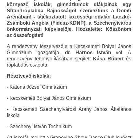
környező iskolák, gimnáziumok diákjainak egy
Strandröplabda Bajnokságot szerveztünk a Domb
Arénában! - tájékoztatott közösségi odalán Laczkó-
Zsámboki Angéla (Fidesz-KDNP), a Széchenyiváros
önkormányzati képviselője. Hozzátette: Köszönöm
az összefogást!
A rendezvény főszervezője a Kecskeméti Bolyai János
Gimnázium igazgatója,
dr. Harnos István
vol. A
rendezvény lebonyolításában segített
Kása Róbert
és
röplabdás csapata.
Résztvevő iskolák:
- Katona József Gimnázium
- Kecskeméti Bolyai János Gimnázium
- Kecskeméti Széchenyivárosi Arany János Általános
Iskola
- Széchenyi István Technikum
Az iskolák mellett a Grapevine Show Dance Club is részt