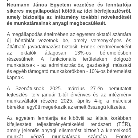
Neumann János Egyetem vezetése és fenntartója
sikeres megállapodást kötött az idei bérfejlesztésről,
amely biztosítja az intézmény további növekedését
és munkatársainak anyagi megbecsülését.
A megállapodás értelmében az egyetem oktatói számára
új bértáblát vezetnek be, amely versenyképes és
átlátható javadalmazást biztosít. Ennek eredményeként
az oktatók átlagosan 13%-os béremelésben
részesülnek. A funkcionális területeken dolgozó
munkatársak - az adminisztrációs, gazdasági, műszaki
és egyéb támogató munkakörökben - 10%-os béremelést
kapnak.
A Szenátusnak 2025. március 27-én bemutatott
fejlesztési terv január 1-től érvényes és az intézmény
munkavállalói részére 2025. április 4-ig a márciusi
bérekkel együtt megérkezik az emelt összegű kifizetés.
Az egyetem fenntartja és kibővíti az általa korábban
kifejlesztett teljesítményértékelési rendszert (TÉR),
amely jelentős anyagi elismerést biztosít a kiemelkedő
munkát végző munkatársak számára. Fontos