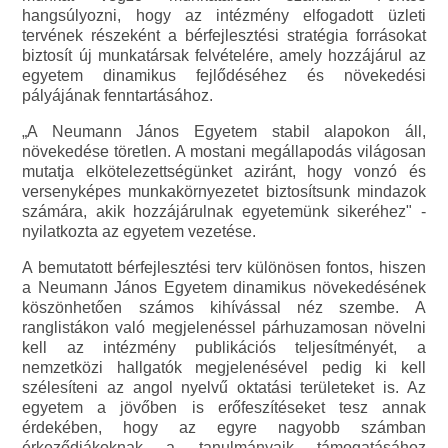
hangsúlyozni, hogy az intézmény elfogadott üzleti
tervének részeként a bérfejlesztési stratégia forrásokat
biztosít új munkatársak felvételére, amely hozzájárul az
egyetem dinamikus fejlődéséhez és növekedési
pályájának fenntartásához.
„A Neumann János Egyetem stabil alapokon áll,
növekedése töretlen. A mostani megállapodás világosan
mutatja elkötelezettségünket aziránt, hogy vonzó és
versenyképes munkakörnyezetet biztosítsunk mindazok
számára, akik hozzájárulnak egyetemünk sikeréhez" -
nyilatkozta az egyetem vezetése.
A bemutatott bérfejlesztési terv különösen fontos, hiszen
a Neumann János Egyetem dinamikus növekedésének
köszönhetően számos kihívással néz szembe. A
ranglistákon való megjelenéssel párhuzamosan növelni
kell az intézmény publikációs teljesítményét, a
nemzetközi hallgatók megjelenésével pedig ki kell
szélesíteni az angol nyelvű oktatási területeket is. Az
egyetem a jövőben is erőfeszítéseket tesz annak
érdekében, hogy az egyre nagyobb számban
érkeződiákoknak a tanulmányaik támogatásához