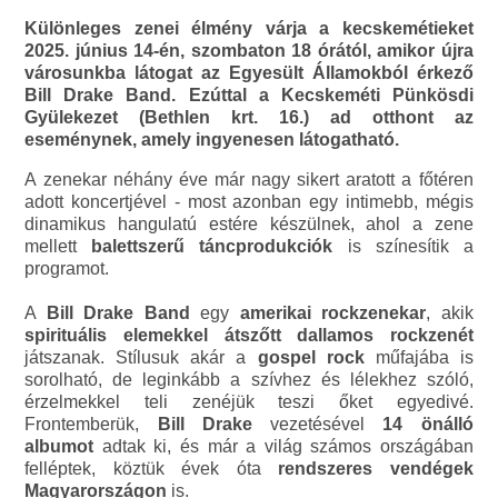
Különleges zenei élmény várja a kecskemétieket
2025. június 14-én, szombaton 18 órától, amikor újra
városunkba látogat az Egyesült Államokból érkező
Bill Drake Band. Ezúttal a Kecskeméti Pünkösdi
Gyülekezet (Bethlen krt. 16.) ad otthont az
eseménynek, amely ingyenesen látogatható.
A zenekar néhány éve már nagy sikert aratott a főtéren
adott koncertjével - most azonban egy intimebb, mégis
dinamikus hangulatú estére készülnek, ahol a zene
mellett
balettszerű táncprodukciók
is színesítik a
programot.
A
Bill Drake Band
egy
amerikai rockzenekar
, akik
spirituális elemekkel átszőtt dallamos rockzenét
játszanak. Stílusuk akár a
gospel rock
műfajába is
sorolható, de leginkább a szívhez és lélekhez szóló,
érzelmekkel teli zenéjük teszi őket egyedivé.
Frontemberük,
Bill Drake
vezetésével
14 önálló
albumot
adtak ki, és már a világ számos országában
felléptek, köztük évek óta
rendszeres vendégek
Magyarországon
is.