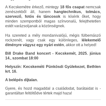
A Kecskemétre érkező, mintegy
18 fős csapat
nemcsak
zenészekből áll, hanem
hangtechnikus, tolmács,
szervező, fotós és táncosok
is kísérik őket, hogy
minden szempontból magas színvonalú, felejthetetlen
estét varázsoljanak a közönségnek.
Ha szereted a mély mondanivalójú, mégis fülbemászó
rockzenét, vagy csak egy különleges,
lélekemelő
élményre vágysz egy nyári estén
, akkor ott a helyed!
Bill Drake Band koncert - Kecskemét, 2025. június
14., szombat 18:00
Helyszín: Kecskeméti Pünkösdi Gyülekezet, Bethlen
krt. 16.
A belépés díjtalan.
Gyere, és hozd magaddal a családodat, barátaidat is -
garantáltan feltöltődve tértek majd haza!