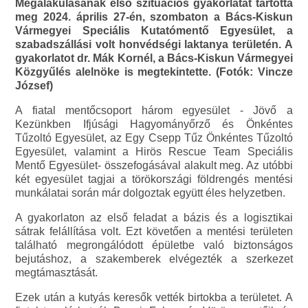
Megalakulásának első szituációs gyakorlatát tartotta
meg 2024. április 27-én, szombaton a Bács-Kiskun
Vármegyei Speciális Kutatómentő Egyesület, a
szabadszállási volt honvédségi laktanya területén. A
gyakorlatot dr. Mák Kornél, a Bács-Kiskun Vármegyei
Közgyűlés alelnöke is megtekintette. (Fotók: Vincze
József)
A fiatal mentőcsoport három egyesület - Jövő a
Kezünkben Ifjúsági Hagyományőrző és Önkéntes
Tűzoltó Egyesület, az Egy Csepp Tűz Önkéntes Tűzoltó
Egyesület, valamint a Hirös Rescue Team Speciális
Mentő Egyesület- összefogásával alakult meg. Az utóbbi
két egyesület tagjai a törökországi földrengés mentési
munkálatai során már dolgoztak együtt éles helyzetben.
A gyakorlaton az első feladat a bázis és a logisztikai
sátrak felállítása volt. Ezt követően a mentési területen
található megrongálódott épületbe való biztonságos
bejutáshoz, a szakemberek elvégezték a szerkezet
megtámasztását.
Ezek után a kutyás keresők vették birtokba a területet. A