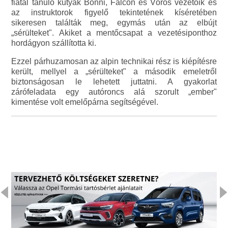
fiatal tanuló kutyák Bonni, Falcon és Vörös vezetőik és
az instruktorok figyelő tekintetének kíséretében
sikeresen találták meg, egymás után az elbújt
„sérülteket". Akiket a mentőcsapat a vezetésiponthoz
hordágyon szállította ki.
Ezzel párhuzamosan az alpin technikai rész is kiépítésre
került, mellyel a „sérülteket" a második emeletről
biztonságosan le lehetett juttatni. A gyakorlat
zárófeladata egy autóroncs alá szorult „ember"
kimentése volt emelőpárna segítségével.