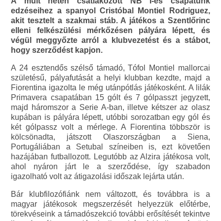
A múlt héten csatlakozott NB I-es csapatunk
edzéseihez a spanyol Cristóbal Montiel Rodriguez,
akit tesztelt a szakmai stáb. A játékos a Szentlőrinc
elleni felkészülési mérkőzésen pályára lépett, és
végül meggyőzte arról a klubvezetést és a stábot,
hogy szerződést kapjon.
A 24 esztendős szélső támadó, Tófol Montiel mallorcai
születésű, pályafutását a helyi klubban kezdte, majd a
Fiorentina igazolta le még utánpótlás játékosként. A lilák
Primavera csapatában 15 gólt és 7 gólpasszt jegyzett,
majd háromszor a Serie A-ban, illetve kétszer az olasz
kupában is pályára lépett, utóbbi sorozatban egy gól és
két gólpassz volt a mérlege. A Fiorentina többször is
kölcsönadta, játszott Olaszországban a Siena,
Portugáliában a Setubal színeiben is, ezt követően
hazájában futballozott. Legutóbb az Alzira játékosa volt,
ahol nyáron járt le a szerződése, így szabadon
igazolható volt az átigazolási időszak lejárta után.
Bár klubfilozófiánk nem változott, és továbbra is a
magyar játékosok megszerzését helyezzük előtérbe,
törekvéseink a támadószekció további erősítését tekintve