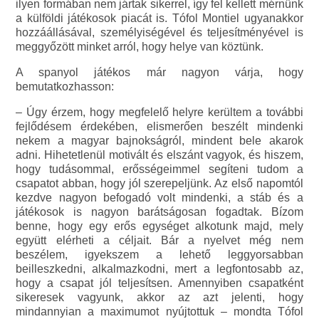
ilyen formában nem jártak sikerrel, így fel kellett mérnünk
a külföldi játékosok piacát is. Tófol Montiel ugyanakkor
hozzáállásával, személyiségével és teljesítményével is
meggyőzött minket arról, hogy helye van köztünk.
A spanyol játékos már nagyon várja, hogy
bemutatkozhasson:
– Úgy érzem, hogy megfelelő helyre kerültem a további
fejlődésem érdekében, elismerően beszélt mindenki
nekem a magyar bajnokságról, mindent bele akarok
adni. Hihetetlenül motivált és elszánt vagyok, és hiszem,
hogy tudásommal, erősségeimmel segíteni tudom a
csapatot abban, hogy jól szerepeljünk. Az első napomtól
kezdve nagyon befogadó volt mindenki, a stáb és a
játékosok is nagyon barátságosan fogadtak. Bízom
benne, hogy egy erős egységet alkotunk majd, mely
együtt elérheti a céljait. Bár a nyelvet még nem
beszélem, igyekszem a lehető leggyorsabban
beilleszkedni, alkalmazkodni, mert a legfontosabb az,
hogy a csapat jól teljesítsen. Amennyiben csapatként
sikeresek vagyunk, akkor az azt jelenti, hogy
mindannyian a maximumot nyújtottuk – mondta Tófol