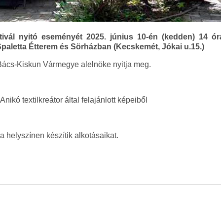
ivál nyitó eseményét 2025. június 10-én (kedden) 14 óra
aletta Étterem és Sörházban (Kecskemét, Jókai u.15.)
Bács-Kiskun Vármegye alelnöke nyitja meg.
ikó textilkreátor által felajánlott képeiből
 helyszínen készítik alkotásaikat.