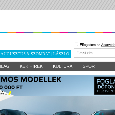
Elfogadom az
Adatvéde
. AUGUSZTUS 8. SZOMBAT | LÁSZLÓ
ILÁG
KÉK HÍREK
KULTÚRA
SPORT