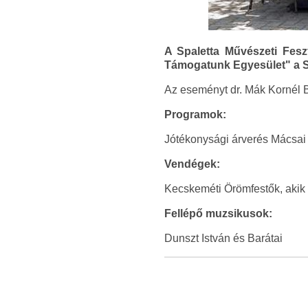
A Spaletta Művészeti Feszt
Támogatunk Egyesület" a Sp
Az eseményt dr. Mák Kornél 
Programok:
Jótékonysági árverés Mácsai An
Vendégek:
Kecskeméti Örömfestők, akik a
Fellépő muzsikusok:
Dunszt István és Barátai