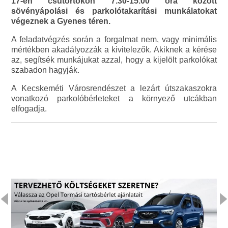
17-én csütörtökön 7.30-15.00 óra között
sövényápolási és parkolótakarítási munkálatokat
végeznek a Gyenes téren.
A feladatvégzés során a forgalmat nem, vagy minimális
mértékben akadályozzák a kivitelezők. Akiknek a kérése
az, segítsék munkájukat azzal, hogy a kijelölt parkolókat
szabadon hagyják.
A Kecskeméti Városrendészet a lezárt útszakaszokra
vonatkozó parkolóbérleteket a környező utcákban
elfogadja.