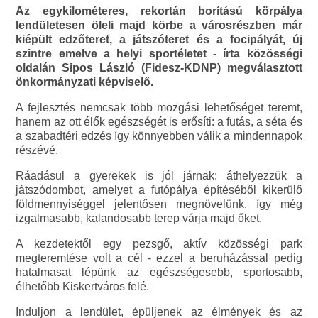
Az egykilométeres, rekortán borítású körpálya
lendületesen öleli majd körbe a városrészben már
kiépült edzőteret, a játszóteret és a focipályát, új
szintre emelve a helyi sportéletet - írta közösségi
oldalán Sipos László (Fidesz-KDNP) megválasztott
önkormányzati képviselő.
A fejlesztés nemcsak több mozgási lehetőséget teremt,
hanem az ott élők egészségét is erősíti: a futás, a séta és
a szabadtéri edzés így könnyebben válik a mindennapok
részévé.
Ráadásul a gyerekek is jól járnak: áthelyezzük a
játszódombot, amelyet a futópálya építéséből kikerülő
földmennyiséggel jelentősen megnövelünk, így még
izgalmasabb, kalandosabb terep várja majd őket.
A kezdetektől egy pezsgő, aktív közösségi park
megteremtése volt a cél - ezzel a beruházással pedig
hatalmasat lépünk az egészségesebb, sportosabb,
élhetőbb Kiskertváros felé.
Induljon a lendület, épüljenek az élmények és az