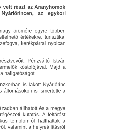
ő vett részt az Aranyhomok
 Nyárlőrincen, az egykori
k nagy örömére egyre többen
elhető értékekre, turisztikai
szefogva, kerékpárral nyolcan
sztvevőit. Pénzváltó István
ermelők kóstolójával. Majd a
 a hallgatóságot.
nzkorban is lakott Nyárlőrinc
s állomásokon is ismertette a
zázadban állhatott és a megye
észeti kutatás. A feltárást
us templomról hallhattak a
, valamint a helyreállításról