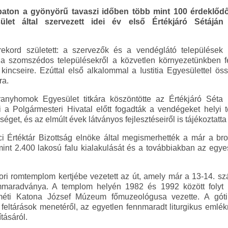
aton a gyönyörű tavaszi időben több mint 100 érdeklőd
esület által szervezett idei év első Értékjáró Sétáján
ekord született: a szervezők és a vendéglátó települése
 szomszédos településekről a közvetlen környezetünkben fell
kincseire. Ezúttal első alkalommal a Iustitia Egyesülettel ös
ra.
nyhomok Egyesület titkára köszöntötte az Értékjáró Séta ré
 a Polgármesteri Hivatal előtt fogadták a vendégeket helyi t
get, és az elmúlt évek látványos fejlesztéseiről is tájékoztatta
 Értéktár Bizottság elnöke által megismerhették a már a bro
 mint 2.400 lakosú falu kialakulását és a továbbiakban az egye
ri romtemplom kertjébe vezetett az út, amely már a 13-14. s
maradványa. A templom helyén 1982 és 1992 között folyt rég
éti Katona József Múzeum főmuzeológusa vezette. A gótik
eltárások menetéről, az egyetlen fennmaradt liturgikus emlékről
tásáról.