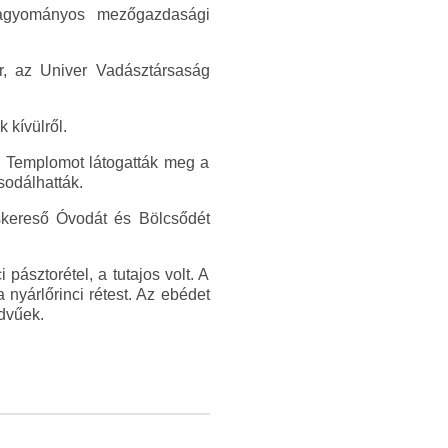
 hagyományos mezőgazdasági
r, az Univer Vadásztársaság
 kívülről.
 Templomot látogatták meg a
sodálhatták.
skereső Óvodát és Bölcsődét
ásztorétel, a tutajos volt. A
 nyárlőrinci rétest. Az ebédet
edvűek.