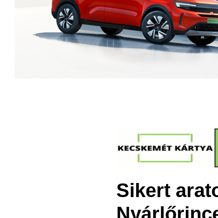
Sikert arat
Nyárlőrinc