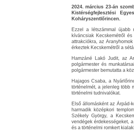
2024. március 23-án szomb
Kistérségfejlesztési Egy
Koháryszentlőrincen.
Ezzel a létszámmal újabb r
kíváncsiak Kecskemétről és a
attrakciókra, az Aranyhomok 
érkeztek Kecskemétről a sétá
Hamzáné Lakó Judit, az Ara
polgármester és munkatársai
polgármester bemutatta a közsé
Hajagos Csaba, a Nyárlőrinci
történelmét, a jelenleg több
történelmi tudnivalókat.
Első állomásként az Árpád-ko
harmadik középkori templom
Székely György, a Kecskem
vendégek érdekességeket, a f
és a történelmi romkert kialakí