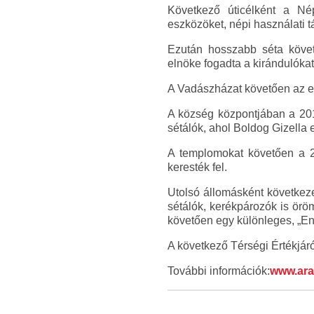
Következő úticélként a Né
eszközöket, népi használati tá
Ezután hosszabb séta követ
elnöke fogadta a kirándulókat
A Vadászházat követően az egy
A község központjában a 20
sétálók, ahol Boldog Gizella 
A templomokat követően a 2
keresték fel.
Utolsó állomásként következe
sétálók, kerékpározók is öröm
követően egy különleges, „Ent
A következő Térségi Értékjáró
További információk:
www.ar