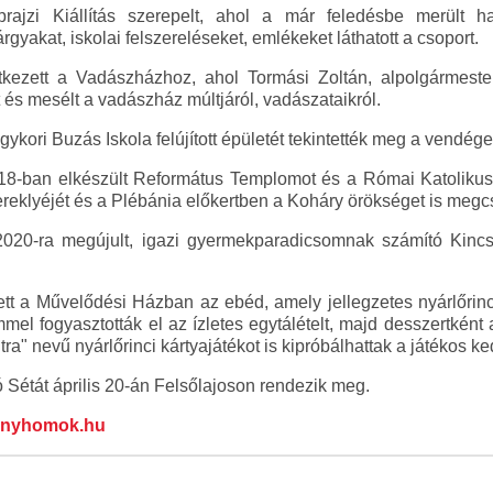
prajzi Kiállítás szerepelt, ahol a már feledésbe merült
rgyakat, iskolai felszereléseket, emlékeket láthatott a csoport.
kezett a Vadászházhoz, ahol Tormási Zoltán, alpolgármeste
 és mesélt a vadászház múltjáról, vadászataikról.
kori Buzás Iskola felújított épületét tekintették meg a vendégek
18-ban elkészült Református Templomot és a Római Katolikus
ereklyéjét és a Plébánia előkertben a Koháry örökséget is megc
020-ra megújult, igazi gyermekparadicsomnak számító Kinc
tt a Művelődési Házban az ebéd, amely jellegzetes nyárlőrinci p
mel fogyasztották el az ízletes egytálételt, majd desszertként a
ra" nevű nyárlőrinci kártyajátékot is kipróbálhattak a játékos k
 Sétát április 20-án Felsőlajoson rendezik meg.
anyhomok.hu