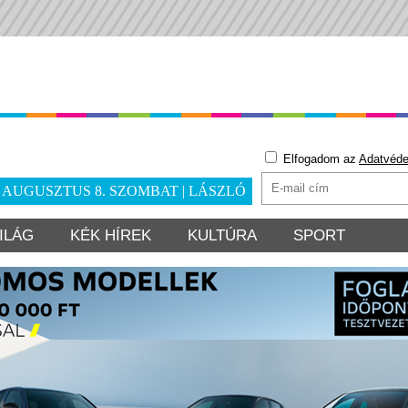
Elfogadom az
Adatvéde
. AUGUSZTUS 8. SZOMBAT | LÁSZLÓ
ILÁG
KÉK HÍREK
KULTÚRA
SPORT