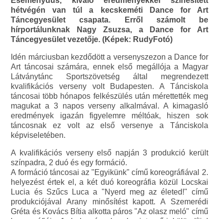
Eseménydús, kiváló eredményekkel színesített
hétvégén van túl a kecskeméti Dance for Art
Táncegyesület csapata. Erről számolt be
hírportálunknak Nagy Zsuzsa, a Dance for Art
Táncegyesület vezetője. (Képek: RudyFotó)
Idén márciusban kezdődött a versenyszezon a Dance for
Art táncosai számára, ennek első megállója a Magyar
Látványtánc Sportszövetség által megrendezett
kvalifikációs verseny volt Budapesten. A Tánciskola
táncosai több hónapos felkészülés után mérettették meg
magukat a 3 napos verseny alkalmával. A kimagasló
eredmények igazán figyelemre méltóak, hiszen sok
táncosnak ez volt az első versenye a Tánciskola
képviseletében.
A kvalifikációs verseny első napján 3 produkció került
színpadra, 2 duó és egy formáció.
A formáció táncosai az "Egyikünk" című koreográfiával 2.
helyezést értek el, a két duó koreográfia közül Locskai
Lucia és Szűcs Luca a "Nyerd meg az életed!" című
produkciójával Arany minősítést kapott. A Szemerédi
Gréta és Kovács Bítia alkotta páros "Az olasz meló" című