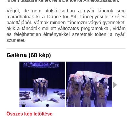
is bemutatásra kértek fel a Dance for Art előadásában.
Végül, de nem utolsó sorban a nyári táborok sem
maradhatnak ki a Dance for Art Táncegyesület széles
palettájából. Várnak minden táborozni vágyó gyermeket,
akik a táncórák mellett változatos programokkal, vidám
és felejthetetlen élményekkel szeretnék tölteni a nyári
szünetet.
Galéria (68 kép)
Összes kép letöltése