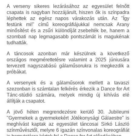
A verseny sikeres lezárásához az egyesület felnőtt
csapata is nagyban hozzájárult, hiszen ők is színpadra
léphettek az egész napos várakozás után. Az "Így
festünk mi!" című koreográfiájukkal nemcsak Arany
minősítést és a zsűri különdíját zsebelték be, hanem a
szombati nap legmagasabb pontszámát is magukénak
tudhatták.
A táncosok azonban már készülnek a következő
országos megmérettetésre valamint a 2025 júniusára
tervezett nagyszabású gálaműsorukra is megkezdik a
próbákat.
A versenyek és a gálaműsorok mellett a tavaszi
szezonban is számtalan felkérés érkezik a Dance for Art
Tánc-stúdió számára, melyek mindig új kihívás elé
állítják a csapatot.
A jövő héten megrendezésre kerülő 30. Jubileumi
"Gyermekek a gyermekekért Jótékonysági Gálaestre" is
meghívást kaptak az egyesület táncosai Sirkó László
színművésztől, melyre 6 igazán színvonalas koreográfiát