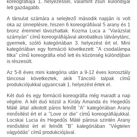
koreográfiája 1. helyezéssel, valamint zsűri különdíjjal
lett gazdagabb.
A társulat számára a selejtező második napján is volt
oka az ünneplésre, hiszen 6 koreográfiával 5 arany és 1
bronz éremmel távozhattak. Kozma Luca a "Varázslat
szárnyán" című koreográfiájával akrobatikus látványtánc,
gyermek, szóló kategóriában 3. helyezést ért el. Mini
kategóriában egy formáció következett: "A csodalámpa
titka" című koreográfia első lett és közönség különdíjban
is részesült.
Az 5-8 éves mini kategória után a 9-12 éves korosztály
táncosai következtek, akik Táncoló talpak című
produkciójukkal ugyancsak 1. helyezést értek el.
Két duó és egy formáció koreográfia még maradt a nap
végére. A két duó közül a Király Amanda és Hegedűs
Máté által alkotott páros felnőtt "A" kategóriában Arany
minősítést ért el a "Love or die" című koreográfiájukkal.
Locskai Lucia és Hegedűs Máté párosa szintén Arany
minősítést ért el felnőtt "B" kategóriában "Végtelen
vágyódás" című produkciójával.