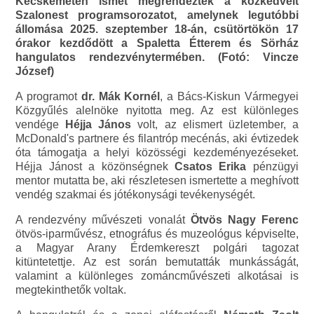
Kecskeméten ismét megrendezték a közkedvelt
Szalonest programsorozatot, amelynek legutóbbi
állomása 2025. szeptember 18-án, csütörtökön 17
órakor kezdődött a Spaletta Étterem és Sörház
hangulatos rendezvénytermében. (Fotó: Vincze
József)
A programot
dr. Mák Kornél
, a Bács-Kiskun Vármegyei
Közgyűlés alelnöke nyitotta meg. Az est különleges
vendége
Héjja János
volt, az elismert üzletember, a
McDonald's partnere és filantróp mecénás, aki évtizedek
óta támogatja a helyi közösségi kezdeményezéseket.
Héjja Jánost a közönségnek
Csatos Erika
pénzügyi
mentor mutatta be, aki részletesen ismertette a meghívott
vendég szakmai és jótékonysági tevékenységét.
A rendezvény művészeti vonalát
Ötvös Nagy Ferenc
ötvös-iparművész, etnográfus és muzeológus képviselte,
a Magyar Arany Érdemkereszt polgári tagozat
kitüntetettje. Az est során bemutatták munkásságát,
valamint a különleges zománcművészeti alkotásai is
megtekinthetők voltak.