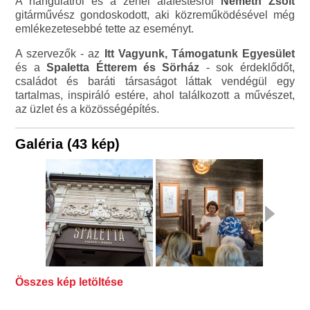
A hangulatról és a zenei aláfestésről
Németh Zsolt
gitárművész gondoskodott, aki közreműködésével még
emlékezetesebbé tette az eseményt.
A szervezők - az
Itt Vagyunk, Támogatunk Egyesület
és a
Spaletta Étterem és Sörház
- sok érdeklődőt,
családot és baráti társaságot láttak vendégül egy
tartalmas, inspiráló estére, ahol találkozott a művészet,
az üzlet és a közösségépítés.
Galéria (43 kép)
Összes kép letöltése