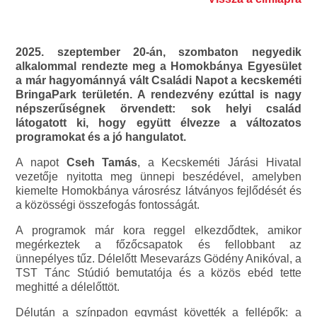
2025. szeptember 20-án, szombaton negyedik
alkalommal rendezte meg a Homokbánya Egyesület
a már hagyománnyá vált Családi Napot a kecskeméti
BringaPark területén. A rendezvény ezúttal is nagy
népszerűségnek örvendett: sok helyi család
látogatott ki, hogy együtt élvezze a változatos
programokat és a jó hangulatot.
A napot
Cseh Tamás
, a Kecskeméti Járási Hivatal
vezetője nyitotta meg ünnepi beszédével, amelyben
kiemelte Homokbánya városrész látványos fejlődését és
a közösségi összefogás fontosságát.
A programok már kora reggel elkezdődtek, amikor
megérkeztek a főzőcsapatok és fellobbant az
ünnepélyes tűz. Délelőtt Mesevarázs Gödény Anikóval, a
TST Tánc Stúdió bemutatója és a közös ebéd tette
meghitté a délelőttöt.
Délután a színpadon egymást követték a fellépők: a