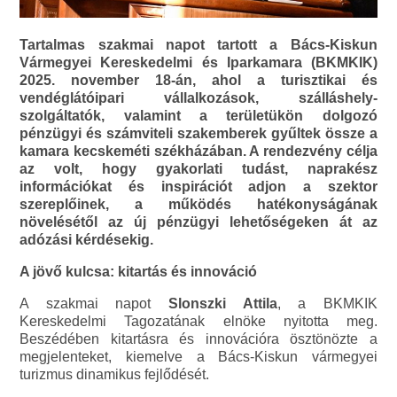
Tartalmas szakmai napot tartott a Bács-Kiskun
Vármegyei Kereskedelmi és Iparkamara (BKMKIK)
2025. november 18-án, ahol a turisztikai és
vendéglátóipari vállalkozások, szálláshely-
szolgáltatók, valamint a területükön dolgozó
pénzügyi és számviteli szakemberek gyűltek össze a
kamara kecskeméti székházában. A rendezvény célja
az volt, hogy gyakorlati tudást, naprakész
információkat és inspirációt adjon a szektor
szereplőinek, a működés hatékonyságának
növelésétől az új pénzügyi lehetőségeken át az
adózási kérdésekig.
A jövő kulcsa: kitartás és innováció
A szakmai napot
Slonszki Attila
, a BKMKIK
Kereskedelmi Tagozatának elnöke nyitotta meg.
Beszédében kitartásra és innovációra ösztönözte a
megjelenteket, kiemelve a Bács-Kiskun vármegyei
turizmus dinamikus fejlődését.