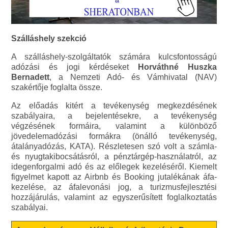
Szálláshely szekció
A szálláshely-szolgáltatók számára kulcsfontosságú
adózási és jogi kérdéseket
Horváthné Huszka
Bernadett
, a Nemzeti Adó- és Vámhivatal (NAV)
szakértője foglalta össze.
Az előadás kitért a tevékenység megkezdésének
szabályaira, a bejelentésekre, a tevékenység
végzésének formáira, valamint a különböző
jövedelemadózási formákra (önálló tevékenység,
átalányadózás, KATA). Részletesen szó volt a számla-
és nyugtakibocsátásról, a pénztárgép-használatról, az
idegenforgalmi adó és az előlegek kezeléséről. Kiemelt
figyelmet kapott az Airbnb és Booking jutalékának áfa-
kezelése, az áfalevonási jog, a turizmusfejlesztési
hozzájárulás, valamint az egyszerűsített foglalkoztatás
szabályai.