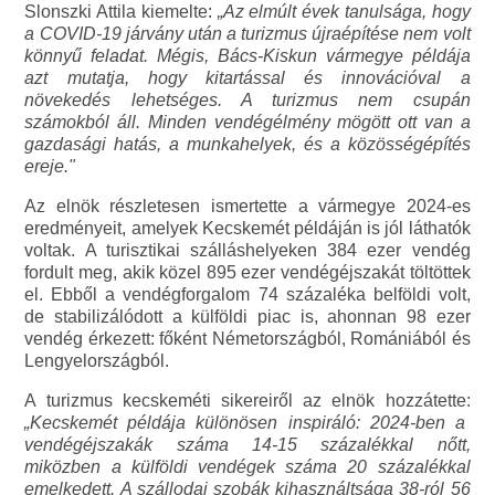
Slonszki Attila kiemelte:
„Az elmúlt évek tanulsága, hogy
a COVID-19 járvány után a turizmus újraépítése nem volt
könnyű feladat. Mégis, Bács-Kiskun vármegye példája
azt mutatja, hogy kitartással és innovációval a
növekedés lehetséges. A turizmus nem csupán
számokból áll. Minden vendégélmény mögött ott van a
gazdasági hatás, a munkahelyek, és a közösségépítés
ereje."
Az elnök részletesen ismertette a vármegye 2024-es
eredményeit, amelyek Kecskemét példáján is jól láthatók
voltak. A turisztikai szálláshelyeken 384 ezer vendég
fordult meg, akik közel 895 ezer vendégéjszakát töltöttek
el. Ebből a vendégforgalom 74 százaléka belföldi volt,
de stabilizálódott a külföldi piac is, ahonnan 98 ezer
vendég érkezett: főként Németországból, Romániából és
Lengyelországból.
A turizmus kecskeméti sikereiről az elnök hozzátette:
„Kecskemét példája különösen inspiráló: 2024-ben a
vendégéjszakák száma 14-15 százalékkal nőtt,
miközben a külföldi vendégek száma 20 százalékkal
emelkedett. A szállodai szobák kihasználtsága 38-ról 56