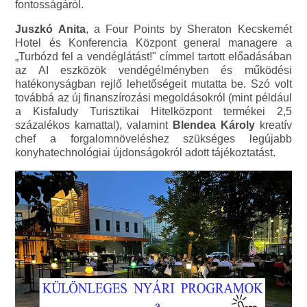
fontosságáról.
Juszkó Anita
, a Four Points by Sheraton Kecskemét
Hotel és Konferencia Központ general managere a
„Turbózd fel a vendéglátást!" címmel tartott előadásában
az AI eszközök vendégélményben és működési
hatékonyságban rejlő lehetőségeit mutatta be. Szó volt
továbbá az új finanszírozási megoldásokról (mint például
a Kisfaludy Turisztikai Hitelközpont termékei 2,5
százalékos kamattal), valamint
Blendea Károly
kreatív
chef a forgalomnöveléshez szükséges legújabb
konyhatechnológiai újdonságokról adott tájékoztatást.