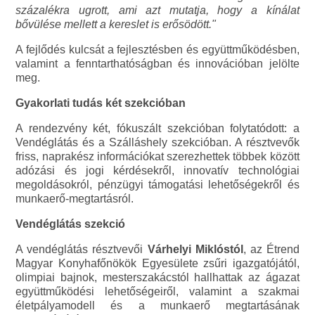
százalékra ugrott, ami azt mutatja, hogy a kínálat
bővülése mellett a kereslet is erősödött."
A fejlődés kulcsát a fejlesztésben és együttműködésben,
valamint a fenntarthatóságban és innovációban jelölte
meg.
Gyakorlati tudás két szekcióban
A rendezvény két, fókuszált szekcióban folytatódott: a
Vendéglátás és a Szálláshely szekcióban. A résztvevők
friss, naprakész információkat szerezhettek többek között
adózási és jogi kérdésekről, innovatív technológiai
megoldásokról, pénzügyi támogatási lehetőségekről és
munkaerő-megtartásról.
Vendéglátás szekció
A vendéglátás résztvevői
Várhelyi Miklóstól
, az Étrend
Magyar Konyhafőnökök Egyesülete zsűri igazgatójától,
olimpiai bajnok, mesterszakácstól hallhattak az ágazat
együttműködési lehetőségeiről, valamint a szakmai
életpályamodell és a munkaerő megtartásának