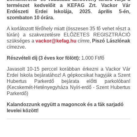
természet kedvelőit a KEFAG Zrt. Vackor Vár
Erdészeti Erdei Iskolája, 2025. április 5-én,
szombaton 10 órára.
A korlátozott férőhely miatt (összesen 35 fő vehet részt a
túrán) a szakvezetésre ELŐZETES REGISZTRÁCIÓ
szükséges a
vackor@kefag.hu
címre,
Piszó Lászlónak
címezve.
Részvételi díj (3 éves kor fölött):
1.000 Ft/fő
Javasolt 10-15 perccel korábban érkezni a Vackor Vár
Erdei Iskola bejáratához! A gépkocsikat hagyják a Szent
Hubertus Parkerdő bejárata előtti parkolóban!
(Kecskemét-Hetényegyháza Nyíri-erdő - Szent Hubertus
Parkerdő)
Kalandozzunk együtt a magoncok és a fák sarjadó
levelei között!