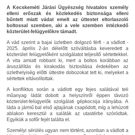
A Kecskeméti Járási Ügyészség hivatalos személy
elleni erőszak és közlekedés biztonsága elleni
bűntett miatt vádat emelt az úttestet eltorlaszoló
boltossal szemben, aki a vele szemben intézkedő
közterület-felügyelőkre támadt.
A vád szerint a bajai üzletben dolgozó férfi - a vádlott -
2025. április 2-án délelőtt szóváltásba keveredett a
közterület felügyelőként szolgálatot teljesítő sértettekkel.
A vita amiatt robbant ki, mert a boltos korábban az
áruszállítás és kirakodás biztosítása érdekében az
üzlethelyiség előtti úttestre dobozokat tett ki, melyeket a
sértettek eltávolítottak.
A konfliktus során a vádlott egy fejes salátával teli
műanyag ládát dobott a helyszínről éppen távozó
közterület-felügyelők szolgálati gépkocsija irányába. A
láda a jármű bal első ajtajának csapódott, míg a lehúzott
ablakon keresztül a saláták az utastérbe szóródtak.
Egyikük a sofőr fejét találta el.
Személyi sérülés ugyan nem történt, azonban a vádlott a