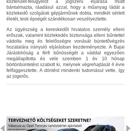
közterület-felügyelőt a jogszerű eljárása miatt
bántalmazta, ráadásul azzal, hogy a műanyag ládát a
közlekedő szolgálati gépjárműnek dobta, mindkét sértett
életét, testi épségét szándékosan veszélyeztette.
Az ügyészség a kereskedőt hivatalos személy elleni
erőszak, valamint közlekedés biztonsága elleni bűntettel
vádolta meg és felelősségre vonását büntetővégzés
hozatalára irányuló eljárásban kezdeményezte. A Bajai
Járásbíróság a férfi bűnösségét a váddal egyezően
megállapította és vele szemben 1 év 10 hónap
börtönbüntetést szabott ki, melynek végrehajtását 4 évre
felfüggesztette. A döntést mindenki tudomásul vette, így
az jogerős.