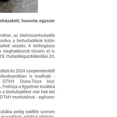
asházaktól, havonta egyszer
dése, az élelmiszerhulladék
mondva a biohulladékok külön
llett vezetni. A körforgásos
 meghatározott részein el is
MOL Hulladékgazdálkodási Zrt.
dított és 2024 szeptemberétől
dékudvarokban is leadható -
 a DTKH Duna-Tisza közi
. Felhívja a figyelmet továbbá
 a biohulladékot már heti két
a DTkH munkatársai - egészen
kukába pedig sokféle szerves
i maradékok, például zöldség-