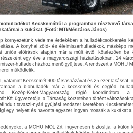
a biohulladékot Kecskemétről a programban résztvevő társ
atársai a kukákat. (Fotó: MTI/Mészáros János)
p környezetünk védelme érdekében a hulladékcsökkentés kér
osítása. A konyhai zöld- és élelmiszerhulladékok, másképp 
i uniós előírások alapján már a múlt évtől kötelezően be ke
észeként egy éve a magyarországi háztartásokban, 14 város
 élelmiszer-hulladék házhoz menő gyűjtése. A rendszert a MOHU 
erei működtetik.
l, valamint Kecskemét 900 társasházával és 25 ezer lakással in
rogramban a biohulladék már a kecskeméti és ceglédi hulla
and, Közép-Kelet-Magyarország régió koordinátora,
t Kft. ügyvezetője, a Társaság körzetében történt változásokra
 elindult tavaszi-nyári gyűjtési rendszer keretében Kecskeméten
digi egy helyett és havonta egyszer ingyen mossák a kukákat 
edényeket a MOHU MOL Zrt. ingyenesen biztosítja, a külön 
ékok, másképp organikus hulladékok körébe tartoznak a konyha