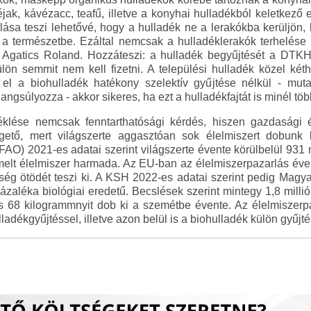
ak, kávézacc, teafű, illetve a konyhai hulladékból keletkező
ása teszi lehetővé, hogy a hulladék ne a lerakókba kerüljön
 a természetbe. Ezáltal nemcsak a hulladéklerakók terhelése 
Agatics Roland. Hozzáteszi: a hulladék begyűjtését a DTKH
lön semmit nem kell fizetni. A települési hulladék közel kéth
el a biohulladék hatékony szelektív gyűjtése nélkül - muta
angsúlyozza - akkor sikeres, ha ezt a hulladékfajtát is minél töb
éklése nemcsak fenntarthatósági kérdés, hiszen gazdasági é
gető, mert világszerte aggasztóan sok élelmiszert dobunk
O) 2021-es adatai szerint világszerte évente körülbelül 931 mi
elt élelmiszer harmada. Az EU-ban az élelmiszerpazarlás évent
ség ötödét teszi ki. A KSH 2022-es adatai szerint pedig Magya
ázaléka biológiai eredetű. Becslések szerint mintegy 1,8 milli
s 68 kilogrammnyit dob ki a szemétbe évente. Az élelmiszer
ladékgyűjtéssel, illetve azon belül is a biohulladék külön gyűjté