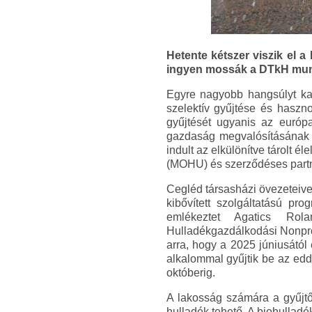
Hetente kétszer viszik el 
ingyen mossák a DTkH munk
Egyre nagyobb hangsúlyt ka
szelektív gyűjtése és haszn
gyűjtését ugyanis az európa
gazdaság megvalósításának r
indult az elkülönítve tárolt
(MOHU) és szerződéses partn
Cegléd társasházi övezeteive
kibővített szolgáltatású p
emlékeztet Agatics Rol
Hulladékgazdálkodási Nonprofi
arra, hogy a 2025 júniusától
alkalommal gyűjtik be az ed
októberig.
A lakosság számára a gyűjtő
hulladék tehető. A biohullad