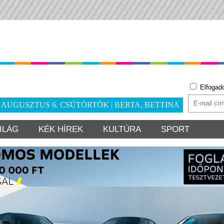
Elfogad
. AUGUSZTUS 6. CSÜTÖRTÖK | BERTA, BETTINA
ILÁG
KÉK HÍREK
KULTÚRA
SPORT