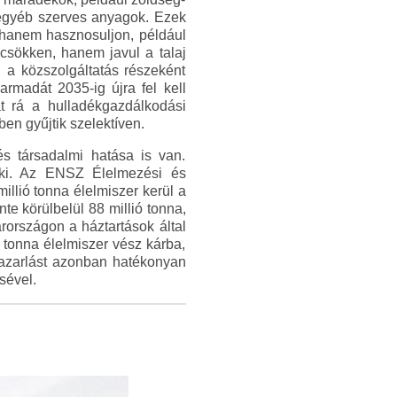
 egyéb szerves anyagok. Ezek
, hanem hasznosuljon, például
csökken, hanem javul a talaj
 a közszolgáltatás részeként
armadát 2035-ig újra fel kell
t rá a hulladékgazdálkodási
ben gyűjtik szelektíven.
s társadalmi hatása is van.
 ki. Az ENSZ Élelmezési és
llió tonna élelmiszer kerül a
e körülbelül 88 millió tonna,
rországon a háztartások által
ó tonna élelmiszer vész kárba,
pazarlást azonban hatékonyan
sével.