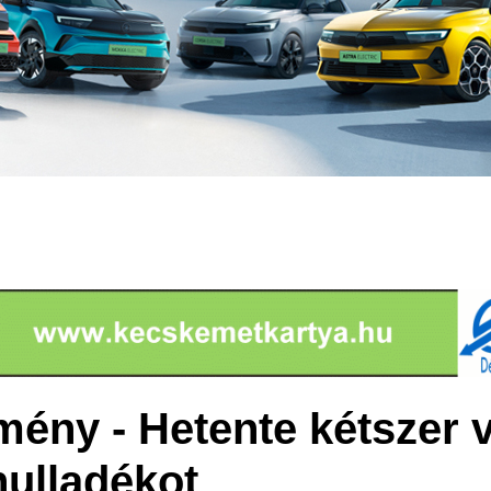
ény - Hetente kétszer vi
hulladékot