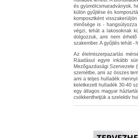
és gyümölcsmaradványok, héj
külön gyűjtése és komposztál
komposztként visszakerüljön
minősége is - hangsúlyozza 
végzi, tehát a lakosoknak kü
dolgozzuk, ami nem érhető 
szakember. A gyűjtés tehát - h
Az élelmiszerpazarlás mérs
Ráadásul egyre inkább sür
Mezőgazdasági Szervezete (FA
szemétbe, ami az összes term
ami a teljes hulladék mennyi
keletkezett hulladék 30-40 sz
egy átlagos magyar háztartá
csökkenthetjük a szelektív hul