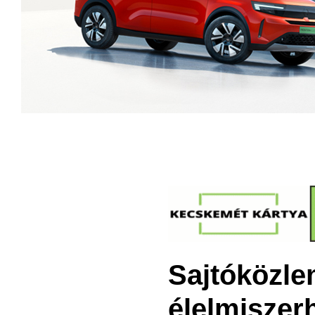
Sajtóközlem
élelmiszer