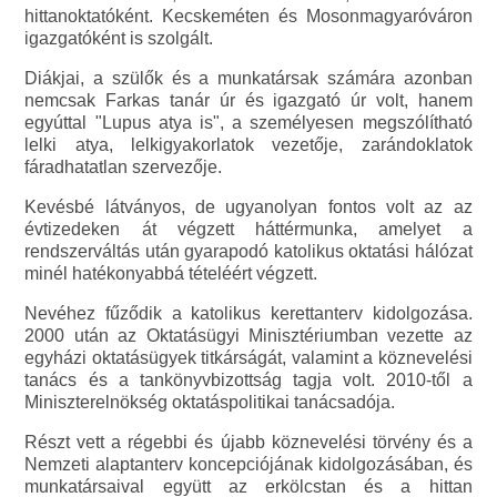
hittanoktatóként. Kecskeméten és Mosonmagyaróváron
igazgatóként is szolgált.
Diákjai, a szülők és a munkatársak számára azonban
nemcsak Farkas tanár úr és igazgató úr volt, hanem
egyúttal "Lupus atya is", a személyesen megszólítható
lelki atya, lelkigyakorlatok vezetője, zarándoklatok
fáradhatatlan szervezője.
Kevésbé látványos, de ugyanolyan fontos volt az az
évtizedeken át végzett háttérmunka, amelyet a
rendszerváltás után gyarapodó katolikus oktatási hálózat
minél hatékonyabbá tételéért végzett.
Nevéhez fűződik a katolikus kerettanterv kidolgozása.
2000 után az Oktatásügyi Minisztériumban vezette az
egyházi oktatásügyek titkárságát, valamint a köznevelési
tanács és a tankönyvbizottság tagja volt. 2010-től a
Miniszterelnökség oktatáspolitikai tanácsadója.
Részt vett a régebbi és újabb köznevelési törvény és a
Nemzeti alaptanterv koncepciójának kidolgozásában, és
munkatársaival együtt az erkölcstan és a hittan