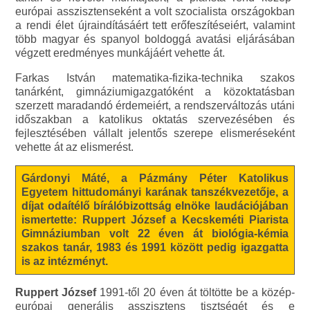
európai asszisztenseként a volt szocialista országokban
a rendi élet újraindításáért tett erőfeszítéseiért, valamint
több magyar és spanyol boldoggá avatási eljárásában
végzett eredményes munkájáért vehette át.
Farkas István matematika-fizika-technika szakos
tanárként, gimnáziumigazgatóként a közoktatásban
szerzett maradandó érdemeiért, a rendszerváltozás utáni
időszakban a katolikus oktatás szervezésében és
fejlesztésében vállalt jelentős szerepe elismeréseként
vehette át az elismerést.
Gárdonyi Máté, a Pázmány Péter Katolikus
Egyetem hittudományi karának tanszékvezetője, a
díjat odaítélő bírálóbizottság elnöke laudációjában
ismertette: Ruppert József a Kecskeméti Piarista
Gimnáziumban volt 22 éven át biológia-kémia
szakos tanár, 1983 és 1991 között pedig igazgatta
is az intézményt.
Ruppert József
1991-től 20 éven át töltötte be a közép-
európai generális asszisztens tisztségét és e