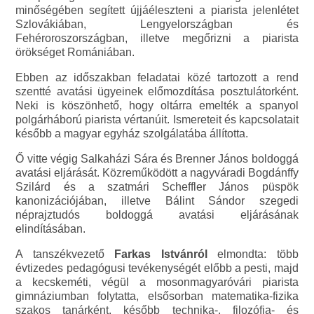
minőségében segített újjáéleszteni a piarista jelenlétet
Szlovákiában, Lengyelországban és
Fehéroroszországban, illetve megőrizni a piarista
örökséget Romániában.
Ebben az időszakban feladatai közé tartozott a rend
szentté avatási ügyeinek előmozdítása posztulátorként.
Neki is köszönhető, hogy oltárra emelték a spanyol
polgárháború piarista vértanúit. Ismereteit és kapcsolatait
később a magyar egyház szolgálatába állította.
Ő vitte végig Salkaházi Sára és Brenner János boldoggá
avatási eljárását. Közreműködött a nagyváradi Bogdánffy
Szilárd és a szatmári Scheffler János püspök
kanonizációjában, illetve Bálint Sándor szegedi
néprajztudós boldoggá avatási eljárásának
elindításában.
A tanszékvezető
Farkas Istvánról
elmondta: több
évtizedes pedagógusi tevékenységét előbb a pesti, majd
a kecskeméti, végül a mosonmagyaróvári piarista
gimnáziumban folytatta, elsősorban matematika-fizika
szakos tanárként, később technika-, filozófia- és