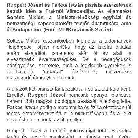
Ruppert József és Farkas István piarista szerzetesek
kapták idén a Fraknói Vilmos-díjat. Az elismerést
Soltész Miklós, a Miniszterelnökség egyházi és
nemzetiségi kapcsolatokért felelős államtitkára adta
át Budapesten. (Fotó: MTI/Koszticsák Szilárd)
Soltész Miklós köszöntőjében kiemelte: a tudományok
"felpörgése" olyan mértékű, hogy az iskolai oktatás
során elsajátított ismeretek akár öt év alatt is
elveszíthetik érvényességüket. De a pedagógusok
odafigyelése, szeretete, amit a legkisebb gyerekek is
csalhatatlan "radarral" érzékelnek, évtizedekre
maradandó élményt jelentenek.
A díjazott két piarista fantasztikusan sokat tett tanárként.
Emellett
Ruppert József
nemcsak spanyol piaristák,
hanem több magyar boldoggá avatását is elősegítette,
Farkas István
pedig a matematika és fizika oktatásán túl
fontos eredményeket ért el a hitoktatásában és a lelki
nevelésben - mondta az államtitkár.
Ruppert József a Fraknói Vilmos-díjat több évtizedes
tanári és nevelői munkájáért, a piarista rend közép-