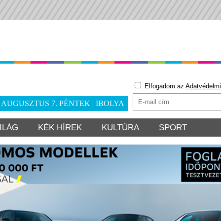
Elfogadom az
Adatvédelmi
. AUGUSZTUS 7. PÉNTEK | IBOLYA
ILÁG
KÉK HÍREK
KULTÚRA
SPORT