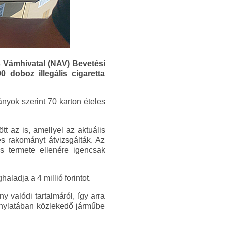
s Vámhivatal (NAV) Bevetési
0 doboz illegális cigaretta
nyok szerint 70 karton ételes
t az is, amellyel az aktuális
es rakományt átvizsgálták. Az
is termete ellenére igencsak
ladja a 4 millió forintot.
 valódi tartalmáról, így arra
onylatában közlekedő járműbe