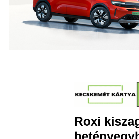
Roxi kiszag
hetényegy