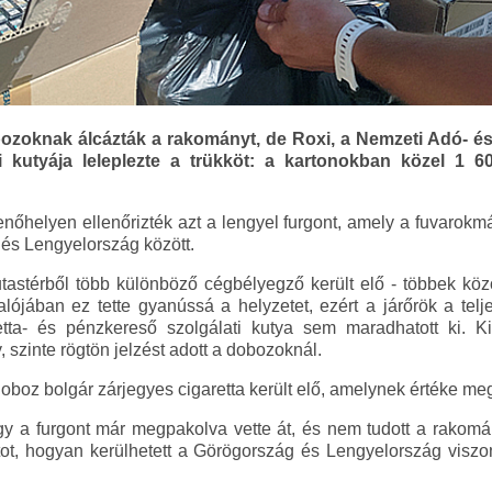
ozoknak álcázták a rakományt, de Roxi, a Nemzeti Adó- é
 kutyája leleplezte a trükköt: a kartonokban közel 1 60
nőhelyen ellenőrizték azt a lengyel furgont, amely a fuvarokmá
 és Lengyelország között.
tastérből több különböző cégbélyegző került elő - többek közöt
alójában ez tette gyanússá a helyzetet, ezért a járőrök a telj
etta- és pénzkereső szolgálati kutya sem maradhatott ki. K
, szinte rögtön jelzést adott a dobozoknál.
boz bolgár zárjegyes cigaretta került elő, amelynek értéke megha
gy a furgont már megpakolva vette át, és nem tudott a rakomány
tot, hogyan kerülhetett a Görögország és Lengyelország visz