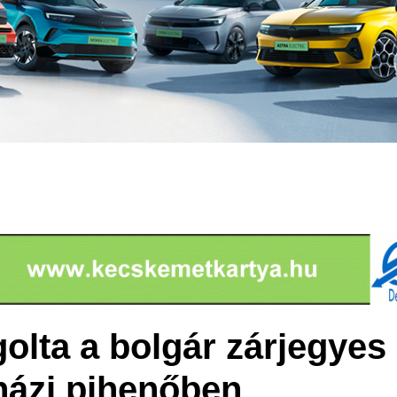
olta a bolgár zárjegyes 
házi pihenőben