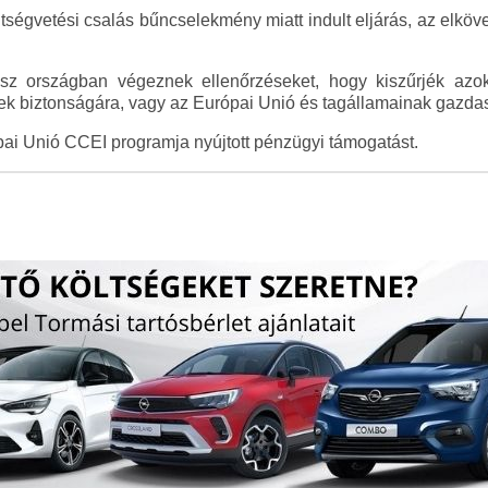
tségvetési csalás bűncselekmény miatt indult eljárás, az elkövető
 országban végeznek ellenőrzéseket, hogy kiszűrjék azok
ek biztonságára, vagy az Európai Unió és tagállamainak gazda
ai Unió CCEI programja nyújtott pénzügyi támogatást.