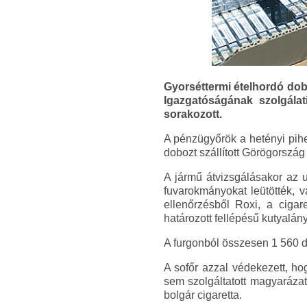
Gyorséttermi ételhordó dob
Igazgatóságának szolgálati
sorakozott.
A pénzügyőrök a hetényi pihe
dobozt szállított Görögország
A jármű átvizsgálásakor az u
fuvarokmányokat leütötték, v
ellenőrzésből Roxi, a cigar
határozott fellépésű kutyalány
A furgonból összesen 1 560 do
A sofőr azzal védekezett, ho
sem szolgáltatott magyaráza
bolgár cigaretta.