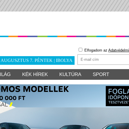
Elfogadom az
Adatvédelmi
. AUGUSZTUS 7. PÉNTEK | IBOLYA
ILÁG
KÉK HÍREK
KULTÚRA
SPORT