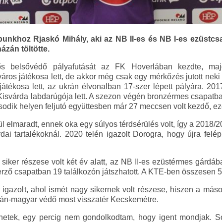
unkhoz Rjaskó Mihály, aki az NB II-es és NB I-es ezüstcsa
ázán töltötte.
s belsővédő pályafutását az FK Hoverlában kezdte, maj
ros játékosa lett, de akkor még csak egy mérkőzés jutott neki 
átékosa lett, az ukrán élvonalban 17-szer lépett pályára. 2017
 Kisvárda labdarúgója lett. A szezon végén bronzérmes csapatba
ik helyen feljutó együttesben már 27 meccsen volt kezdő, ezek
 elmaradt, ennek oka egy súlyos térdsérülés volt, így a 2018
rdai tartalékoknál. 2020 telén igazolt Dorogra, hogy újra felé
siker részese volt két év alatt, az NB II-es ezüstérmes gárdába
erző csapatban 19 találkozón játszhatott. A KTE-ben összesen 5
igazolt, ahol ismét nagy sikernek volt részese, hiszen a másod
rán-magyar védő most visszatér Kecskemétre.
ehetek, egy percig nem gondolkodtam, hogy igent mondjak. S