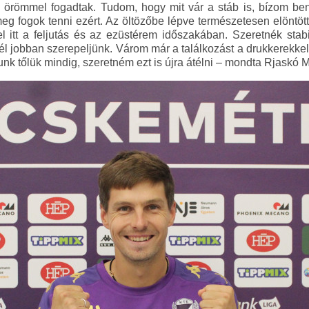
t, örömmel fogadtak. Tudom, hogy mit vár a stáb is, bízom be
meg fogok tenni ezért. Az öltözőbe lépve természetesen elöntött
l itt a feljutás és az ezüstérem időszakában. Szeretnék stab
él jobban szerepeljünk. Várom már a találkozást a drukkerekkel
unk tőlük mindig, szeretném ezt is újra átélni – mondta Rjaskó M