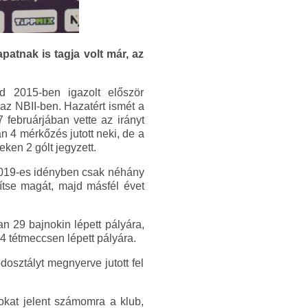
patnak is tagja volt már, az
d 2015-ben igazolt először
az NBII-ben. Hazatért ismét a
 februárjában vette az irányt
n 4 mérkőzés jutott neki, de a
en 2 gólt jegyzett.
/2019-es idényben csak néhány
pítse magát, majd másfél évet
n 29 bajnokin lépett pályára,
4 tétmeccsen lépett pályára.
osztályt megnyerve jutott fel
okat jelent számomra a klub,