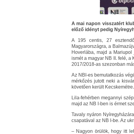
A mai napon visszatért klub
előző idényt pedig Nyíregyh
A 195 centis, 27 esztendő
Magyarországra, a Balmazújvá
Hoverlába, majd a Mariupol j
ismét a magyar NB II. felé, a
2017/2018-as szezonban másod
Az NBI-es bemutatkozás végül
mérkőzés jutott neki a kisvá
követően került Kecskemétre.
Lila-fehérben megannyi szép 
majd az NB I-ben is érmet sz
Tavaly nyáron Nyíregyházára 
csapatával az NB I-be. Az uk
– Nagyon örülök, hogy itt l