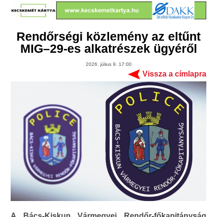
Rendőrségi közlemény az eltűnt
MIG–29-es alkatrészek ügyéről
2026. július 9. 17:00
Vissza a címlapra
A Bács-Kiskun Vármegyei Rendőr-főkapitányság