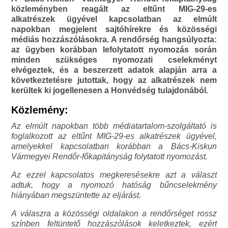
közleményben reagált az eltűnt MIG-29-es
alkatrészek ügyével kapcsolatban az elmúlt
napokban megjelent sajtóhírekre és közösségi
médiás hozzászólásokra. A rendőrség hangsúlyozta:
az ügyben korábban lefolytatott nyomozás során
minden szükséges nyomozati cselekményt
elvégeztek, és a beszerzett adatok alapján arra a
következtetésre jutottak, hogy az alkatrészek nem
kerültek ki jogellenesen a Honvédség tulajdonából.
Közlemény:
Az elmúlt napokban több médiatartalom-szolgáltató is
foglalkozott az eltűnt MIG-29-es alkatrészek ügyével,
amelyekkel kapcsolatban korábban a Bács-Kiskun
Vármegyei Rendőr-főkapitányság folytatott nyomozást.
Az ezzel kapcsolatos megkeresésekre azt a választ
adtuk, hogy a nyomozó hatóság bűncselekmény
hiányában megszüntette az eljárást.
A válaszra a közösségi oldalakon a rendőrséget rossz
színben feltüntető hozzászólások keletkeztek, ezért