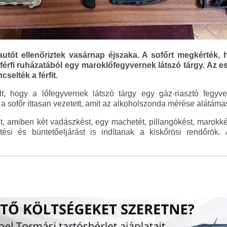
utót ellenőriztek vasárnap éjszaka. A sofőrt megkérték, h
 férfi ruházatából egy maroklőfegyvernek látszó tárgy. Az 
selték a férfit.
t, hogy a lőfegyvernek látszó tárgy egy gáz-riasztó fegyv
 a sofőr ittasan vezetett, amit az alkoholszonda mérése alátámas
t, amiben két vadászkést, egy machetét, pillangókést, marokkés
tési és büntetőeljárást is indítanak a kiskőrösi rendőrök. 