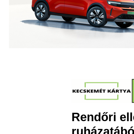
Rendőri ell
ruházatábó