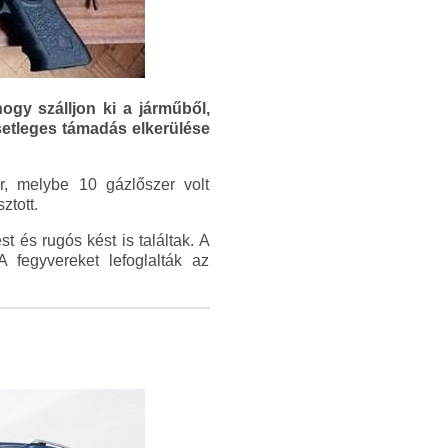
ogy szálljon ki a járműből,
esetleges támadás elkerülése
er, melybe 10 gázlőszer volt
ztott.
t és rugós kést is találtak. A
A fegyvereket lefoglalták az