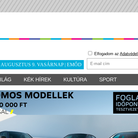
Elfogadom az
Adatvédel
. AUGUSZTUS 9. VASÁRNAP | EMŐD
ILÁG
KÉK HÍREK
KULTÚRA
SPORT