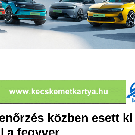
enőrzés közben esett ki 
l a fegyver