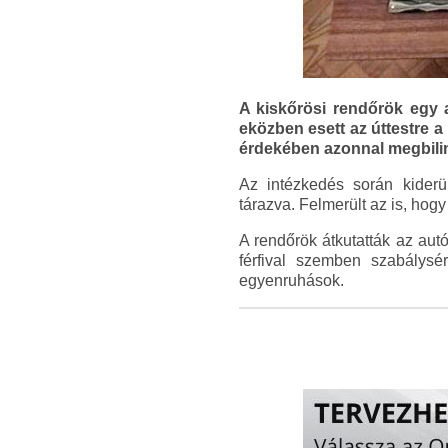
A kiskőrösi rendőrök egy a
eközben esett az úttestre a
érdekében azonnal megbilinc
Az intézkedés során kiderül
tárazva. Felmerült az is, hogy
A rendőrök átkutatták az autó
férfival szemben szabálysér
egyenruhások.