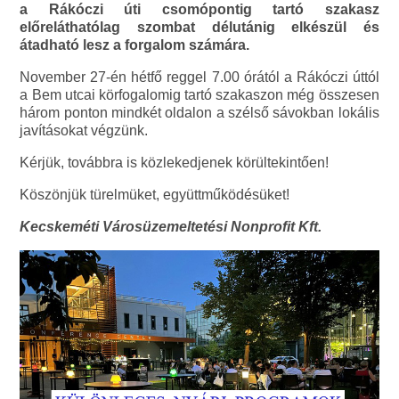
a Rákóczi úti csomópontig tartó szakasz
előreláthatólag szombat délutánig elkészül és
átadható lesz a forgalom számára.
November 27-én hétfő reggel 7.00 órától a Rákóczi úttól
a Bem utcai körfogalomig tartó szakaszon még összesen
három ponton mindkét oldalon a szélső sávokban lokális
javításokat végzünk.
Kérjük, továbbra is közlekedjenek körültekintően!
Köszönjük türelmüket, együttműködésüket!
Kecskeméti Városüzemeltetési Nonprofit Kft.