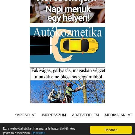
KAPCSOLAT
IMPRESSZUM
ADATVÉDELEM
MÉDIAAJÁNLAT
Ez a weboldal sütiket használ a felhasználói élmény
Rendben
javítása érdekében.
Részletek
Készítette:
Raster Studio