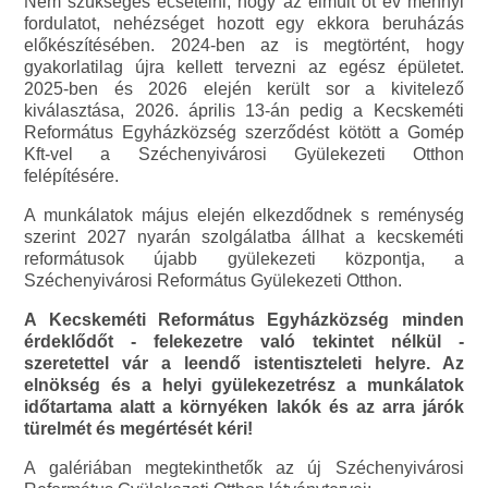
Nem szükséges ecsetelni, hogy az elmúlt öt év mennyi
fordulatot, nehézséget hozott egy ekkora beruházás
előkészítésében. 2024-ben az is megtörtént, hogy
gyakorlatilag újra kellett tervezni az egész épületet.
2025-ben és 2026 elején került sor a kivitelező
kiválasztása, 2026. április 13-án pedig a Kecskeméti
Református Egyházközség szerződést kötött a Gomép
Kft-vel a Széchenyivárosi Gyülekezeti Otthon
felépítésére.
A munkálatok május elején elkezdődnek s reménység
szerint 2027 nyarán szolgálatba állhat a kecskeméti
reformátusok újabb gyülekezeti központja, a
Széchenyivárosi Református Gyülekezeti Otthon.
A Kecskeméti Református Egyházközség minden
érdeklődőt - felekezetre való tekintet nélkül -
szeretettel vár a leendő istentiszteleti helyre. Az
elnökség és a helyi gyülekezetrész a munkálatok
időtartama alatt a környéken lakók és az arra járók
türelmét és megértését kéri!
A galériában megtekinthetők az új Széchenyivárosi