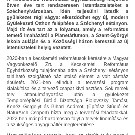
ötven éve tart rendszeresen istentiszteleteket a
Széchenyivárosban. Idén teljesülni látszik a
gyülekezet régi vágya: elkezdődhet egy új, modern
Gyülekezeti Otthon felépítése a Széchenyi sétányon.
Majd tíz éve tart az a folyamat, amely a református
temető imaházától a Planetáriumon, a Szent-Györgyi
Iskola auláján és a Közösségi házon keresztül az új
istentiszteleti helyig vezetett.
2020-ban a kecskeméti reformátusok kérésére a Magyar
Vagyonkezelő Zrt. a Kecskeméti Református
Egyházközség tulajdonába adta a Széchenyi sétányon
található szolgáltató ház utolsó elemét, a volt pártház
épületét. 2021-ben elindult a tervezési program
kialakítása és a tervező csapat kiválasztása. Sok remek
terv áttanulmányozása után a gyülekezet
Templomépítési Bíráló Bizottsága Fialovszky Tamást,
Kenéz Gergelyt és Bihari Ádámot. (Építész Stúdió és
NaturArch Csoport) bízta meg a tervezési feladatokkal.
2022-ben már párhuzamosan folyt a tervek finomítása és
a szükséges anyagi háttér megteremtése.